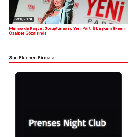
05/08/2026
Manisa’da Rüşvet Soruşturması: Yeni Parti İl Başkanı İlksen
Özalper Gözaltında
Son Eklenen Firmalar