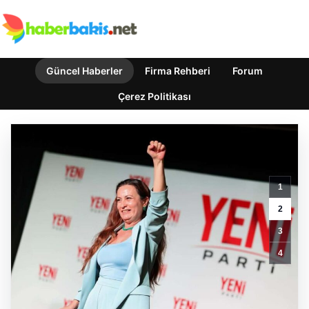
Güncel Haberler
Firma Rehberi
Forum
Çerez Politikası
1
Kastamonu’da
2
Tarlada
3
Tespit
Edilen
4
İnsansız
Hava
Aracı