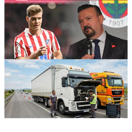
Fenerbahçe’de Ertan Torunoğulları’dan Sörloth itirafı!
“Tedesco istemedi…”
25.07.2026 11:13