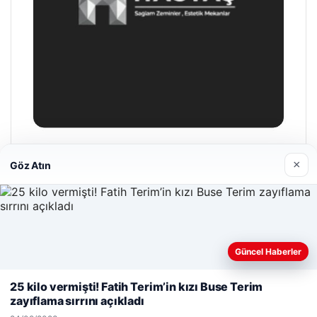
Prenses Night Club
×
Göz Atın
29/04/2026
Güncel Haberler
Web sitemizi nasıl kullandığınızı daha iyi anlayabilmek,
deneyiminizi kişiselleştirmek ve geliştirmek amacıyla çerezler
25 kilo vermişti! Fatih Terim’in kızı Buse Terim
© 2026 Haber Bakış
kullanıyoruz.
Çerez Politikamız
zayıflama sırrını açıkladı
Reddet
Kabul Et
tcio