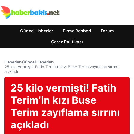
Güncel Haberler
Firma Rehberi
Forum
Çerez Politikası
Haberler
›
Güncel Haberler
›
25 kilo vermişti! Fatih Terim’in kızı Buse Terim zayıflama sırrını
açıkladı
25 kilo vermişti! Fatih
Terim’in kızı Buse
Terim zayıflama sırrını
açıkladı