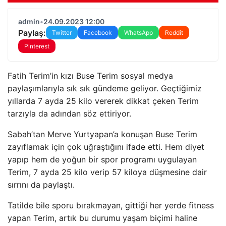
admin
•
24.09.2023 12:00
Paylaş:
Twitter
Facebook
WhatsApp
Reddit
Pinterest
Fatih Terim’in kızı Buse Terim sosyal medya
paylaşımlarıyla sık sık gündeme geliyor. Geçtiğimiz
yıllarda 7 ayda 25 kilo vererek dikkat çeken Terim
tarzıyla da adından söz ettiriyor.
Sabah’tan Merve Yurtyapan’a konuşan Buse Terim
zayıflamak için çok uğraştığını ifade etti. Hem diyet
yapıp hem de yoğun bir spor programı uygulayan
Terim, 7 ayda 25 kilo verip 57 kiloya düşmesine dair
sırrını da paylaştı.
Tatilde bile sporu bırakmayan, gittiği her yerde fitness
yapan Terim, artık bu durumu yaşam biçimi haline