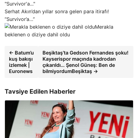
Serhat Akın’dan yıllar sonra gelen para itirafı!
“Survivor’a…”
Merakla
beklenen o diziye dahil oldu
← Batum’u
Beşiktaş’ta Gedson Fernandes şoku!
kuş bakışı
Kayserispor maçında kadrodan
izlemek |
çıkarıldı… Şenol Güneş: Ben de
Euronews
bilmiyordumBeşiktaş →
Tavsiye Edilen Haberler