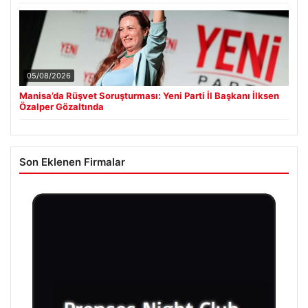
05/08/2026
Manisa’da Rüşvet Soruşturması: Yeni Parti İl Başkanı İlksen
Özalper Gözaltında
Son Eklenen Firmalar