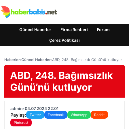
Güncel Haberler
Firma Rehberi
Forum
Çerez Politikası
Haberler
›
Güncel Haberler
›
ABD, 248. Bağımsızlık Günü’nü kutluyor
ABD, 248. Bağımsızlık
Günü’nü kutluyor
admin
•
04.07.2024 22:01
Paylaş:
Twitter
Facebook
WhatsApp
Reddit
Pinterest