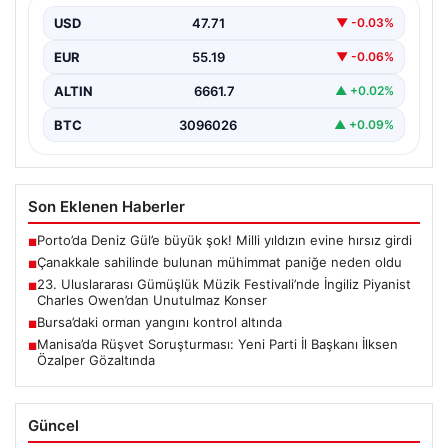
Çanakkale’nin merkezine bağlı Kepez beldesindeki
halka açık plajda deniz kıyısında metal bir cisim fark…
USD
47.71
▼ -0.03%
EUR
55.19
▼ -0.06%
ALTIN
6661.7
▲ +0.02%
BTC
3096026
▲ +0.09%
Son Eklenen Haberler
Porto’da Deniz Gül’e büyük şok! Milli yıldızın evine hırsız girdi
■
Çanakkale sahilinde bulunan mühimmat paniğe neden oldu
■
23. Uluslararası Gümüşlük Müzik Festivali’nde İngiliz Piyanist
■
Charles Owen’dan Unutulmaz Konser
Bursa’daki orman yangını kontrol altında
■
Manisa’da Rüşvet Soruşturması: Yeni Parti İl Başkanı İlksen
■
Özalper Gözaltında
Güncel