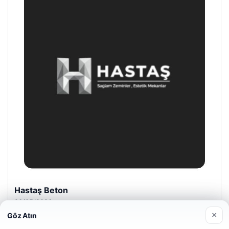
Prenses Night Club
29/04/2026
×
Göz Atın
Web sitemizi nasıl kullandığınızı daha iyi anlayabilmek,