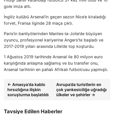
Fildişi Sahili vatandaşı futbolcu 37 kez milli oldu ve 10
gole imza attı.
İngiliz kulübü Arsenal’in geçen sezon Nice’e kiraladığı
forvet, Fransa liginde 28 maça çıktı.
Paris’in banliyölerinden Mantes-la-Jolie’de büyüyen
oyuncu, profesyonel kariyerine Angers’te başladı ve
2017-2019 yılları arasında Lille’de top koşturdu.
1 Ağustos 2019 tarihinde Arsenal ile 80 milyon euro
karşılığında anlaşma sağlamış ve bu transfer onu,
Arsenal tarihinin en pahalı Afrikalı futbolcusu yapmıştı.
← Amasya'da kablo
Avrupa’da turistlerin en
hırsızlığına ilişkin
çok yankesiciliğe uğradığı
soruşturma başlatıldı
ülkeler ve şehirler →
Tavsiye Edilen Haberler