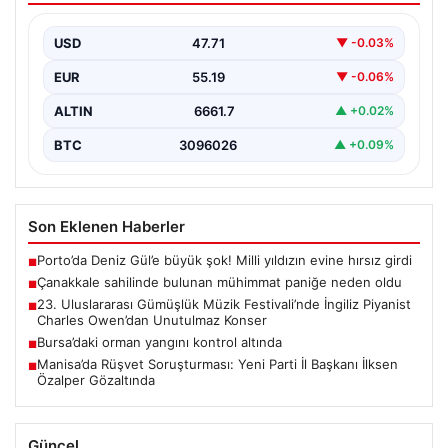
Çanakkale’nin merkezine bağlı Kepez beldesindeki
halka açık plajda deniz kıyısında metal bir cisim fark…
USD
47.71
▼ -0.03%
EUR
55.19
▼ -0.06%
ALTIN
6661.7
▲ +0.02%
BTC
3096026
▲ +0.09%
Son Eklenen Haberler
Porto’da Deniz Gül’e büyük şok! Milli yıldızın evine hırsız girdi
■
Çanakkale sahilinde bulunan mühimmat paniğe neden oldu
■
23. Uluslararası Gümüşlük Müzik Festivali’nde İngiliz Piyanist
■
Charles Owen’dan Unutulmaz Konser
Bursa’daki orman yangını kontrol altında
■
Manisa’da Rüşvet Soruşturması: Yeni Parti İl Başkanı İlksen
■
Özalper Gözaltında
Güncel