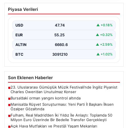
Bursa’daki orman yangını kontrol altında
Piyasa Verileri
USD
47.74
▲ +0.18%
EUR
55.25
▲ +0.32%
ALTIN
6660.6
▲ +2.59%
BTC
3091210
▲ +1.02%
Son Eklenen Haberler
23. Uluslararası Gümüşlük Müzik Festivali’nde İngiliz Piyanist
■
Charles Owen’dan Unutulmaz Konser
Bursa’daki orman yangını kontrol altında
■
Manisa’da Rüşvet Soruşturması: Yeni Parti İl Başkanı İlksen
■
Özalper Gözaltında
Fulham, Real Madrid’den İki Yıldız İle Anlaştı: Toplamda 50
■
Milyon Euro Üzerinde Bir Bedelle Transfer Gerçekleşti
Açık Hava Mutfakları ve Prestijli Yaşam Mekanları
■