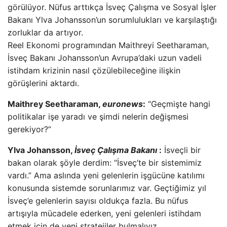
görülüyor. Nüfus arttıkça İsveç Çalışma ve Sosyal İşler
Bakanı Ylva Johansson’un sorumlulukları ve karşılaştığı
zorluklar da artıyor.
Reel Ekonomi programından Maithreyi Seetharaman,
İsveç Bakanı Johansson’un Avrupa’daki uzun vadeli
istihdam krizinin nasıl çözülebileceğine ilişkin
görüşlerini aktardı.
Maithrey Seetharaman,
euronews
:
“Geçmişte hangi
politikalar işe yaradı ve şimdi nelerin değişmesi
gerekiyor?”
Ylva Johansson,
İsveç Çalışma Bakanı
:
İsveçli bir
bakan olarak şöyle derdim: “İsveç’te bir sistemimiz
vardı.” Ama aslında yeni gelenlerin işgücüne katılımı
konusunda sistemde sorunlarımız var. Geçtiğimiz yıl
İsveç’e gelenlerin sayısı oldukça fazla. Bu nüfus
artışıyla mücadele ederken, yeni gelenleri istihdam
etmek için de yeni stratejiler bulmalıyız.