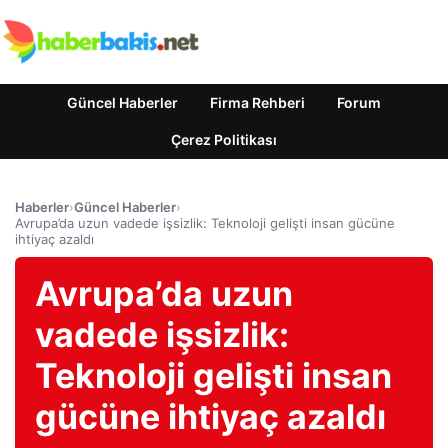
Güncel Haberler
Firma Rehberi
Forum
Çerez Politikası
Haberler
›
Güncel Haberler
›
Avrupa’da uzun vadede işsizlik: Teknoloji gelişti insan gücüne
ihtiyaç azaldı
Avrupa’da uzun
vadede işsizlik:
Teknoloji gelişti insan
gücüne ihtiyaç azaldı