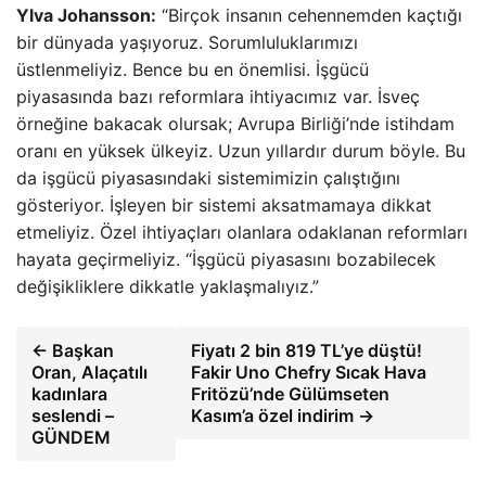
Ylva Johansson:
“Birçok insanın cehennemden kaçtığı
bir dünyada yaşıyoruz. Sorumluluklarımızı
üstlenmeliyiz. Bence bu en önemlisi. İşgücü
piyasasında bazı reformlara ihtiyacımız var. İsveç
örneğine bakacak olursak; Avrupa Birliği’nde istihdam
oranı en yüksek ülkeyiz. Uzun yıllardır durum böyle. Bu
da işgücü piyasasındaki sistemimizin çalıştığını
gösteriyor. İşleyen bir sistemi aksatmamaya dikkat
etmeliyiz. Özel ihtiyaçları olanlara odaklanan reformları
hayata geçirmeliyiz. “İşgücü piyasasını bozabilecek
değişikliklere dikkatle yaklaşmalıyız.”
← Başkan
Fiyatı 2 bin 819 TL’ye düştü!
Oran, Alaçatılı
Fakir Uno Chefry Sıcak Hava
kadınlara
Fritözü’nde Gülümseten
seslendi –
Kasım’a özel indirim →
GÜNDEM