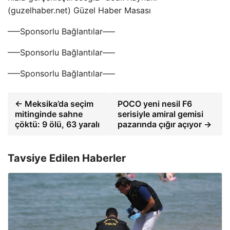
(guzelhaber.net) Güzel Haber Masası
—–Sponsorlu Bağlantılar—–
—–Sponsorlu Bağlantılar—–
—–Sponsorlu Bağlantılar—–
← Meksika’da seçim
POCO yeni nesil F6
mitinginde sahne
serisiyle amiral gemisi
çöktü: 9 ölü, 63 yaralı
pazarında çığır açıyor →
Tavsiye Edilen Haberler