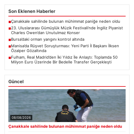
Son Eklenen Haberler
Çanakkale sahilinde bulunan mühimmat paniğe neden oldu
■
23. Uluslararası Gümüşlük Müzik Festivali’nde İngiliz Piyanist
■
Charles Owen’dan Unutulmaz Konser
Bursa’daki orman yangını kontrol altında
■
Manisa’da Rüşvet Soruşturması: Yeni Parti İl Başkanı İlksen
■
Özalper Gözaltında
Fulham, Real Madrid’den İki Yıldız İle Anlaştı: Toplamda 50
■
Milyon Euro Üzerinde Bir Bedelle Transfer Gerçekleşti
Güncel
08/08/2026
Çanakkale sahilinde bulunan mühimmat paniğe neden oldu