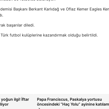
ademisi Başkanı Berkant Karlıdağ ve Oflaz Kemer Eagles Ke
ı.
k başarılar diledi.
Türk futbol kulüplerine kazandırmak olduğu belirtildi.
oğun ilgi! İftar
Papa Franciscus, Paskalya yortusu
liyor
öncesindeki “Haç Yolu” ayinine katılam