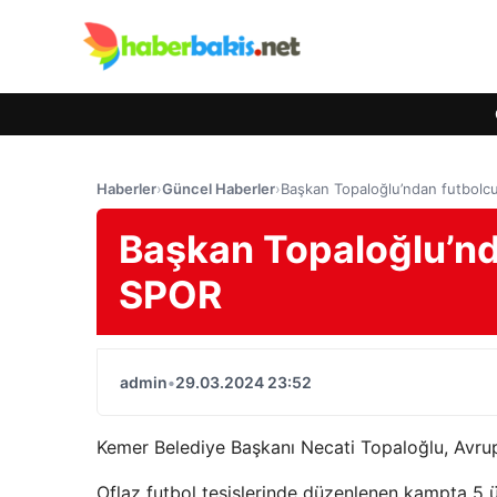
Haberler
›
Güncel Haberler
›
Başkan Topaloğlu’ndan futbolcu
Başkan Topaloğlu’nda
SPOR
admin
•
29.03.2024 23:52
Kemer Belediye Başkanı Necati Topaloğlu, Avrupa
Oflaz futbol tesislerinde düzenlenen kampta 5 