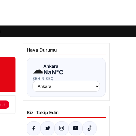
ı
Hava Durumu
☁
Ankara
NaN°C
ŞEHIR SEÇ
rest
Bizi Takip Edin