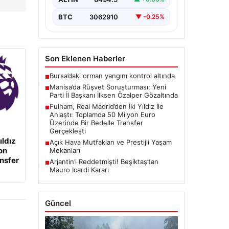
de gözaltına…
BTC
3062910
▼ -0.25%
Son Eklenen Haberler
Bursa’daki orman yangını kontrol altında
■
Manisa’da Rüşvet Soruşturması: Yeni
■
Parti İl Başkanı İlksen Özalper Gözaltında
Fulham, Real Madrid’den İki Yıldız İle
■
Anlaştı: Toplamda 50 Milyon Euro
Üzerinde Bir Bedelle Transfer
Gerçekleşti
ıldız
Açık Hava Mutfakları ve Prestijli Yaşam
■
on
Mekanları
ansfer
Arjantin’i Reddetmişti! Beşiktaş’tan
■
Mauro Icardi Kararı
Güncel