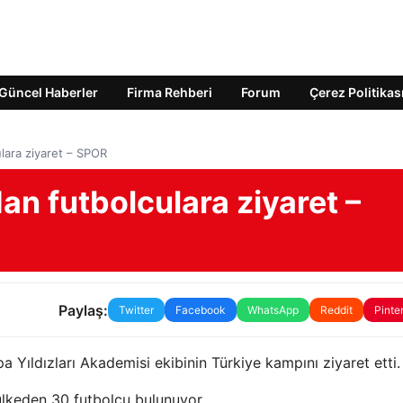
Güncel Haberler
Firma Rehberi
Forum
Çerez Politikas
lara ziyaret – SPOR
n futbolculara ziyaret –
Paylaş:
Twitter
Facebook
WhatsApp
Reddit
Pinte
 Yıldızları Akademisi ekibinin Türkiye kampını ziyaret etti.
ülkeden 30 futbolcu bulunuyor.