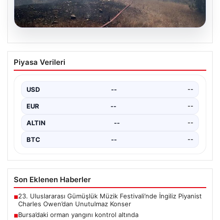
06.08.2026
Bursa’daki orman yangını kontrol altında
Piyasa Verileri
USD
--
--
EUR
--
--
ALTIN
--
--
BTC
--
--
Son Eklenen Haberler
23. Uluslararası Gümüşlük Müzik Festivali’nde İngiliz Piyanist
■
Charles Owen’dan Unutulmaz Konser
Bursa’daki orman yangını kontrol altında
■