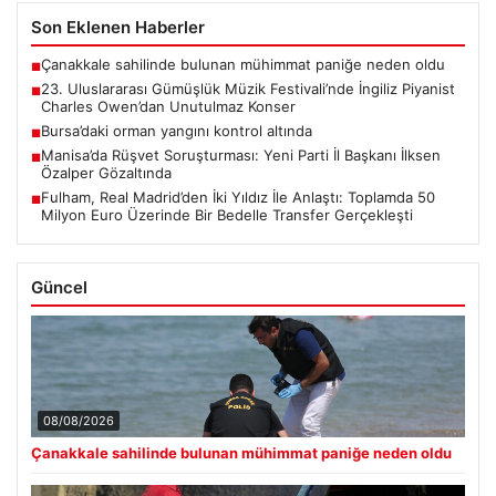
Son Eklenen Haberler
Çanakkale sahilinde bulunan mühimmat paniğe neden oldu
■
23. Uluslararası Gümüşlük Müzik Festivali’nde İngiliz Piyanist
■
Charles Owen’dan Unutulmaz Konser
Bursa’daki orman yangını kontrol altında
■
Manisa’da Rüşvet Soruşturması: Yeni Parti İl Başkanı İlksen
■
Özalper Gözaltında
Fulham, Real Madrid’den İki Yıldız İle Anlaştı: Toplamda 50
■
Milyon Euro Üzerinde Bir Bedelle Transfer Gerçekleşti
Güncel
08/08/2026
Çanakkale sahilinde bulunan mühimmat paniğe neden oldu