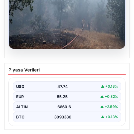
06.08.2026
Bursa’daki orman yangını kontrol altında
Piyasa Verileri
USD
47.74
▲ +0.18%
EUR
55.25
▲ +0.32%
ALTIN
6660.6
▲ +2.59%
BTC
3093380
▲ +0.13%