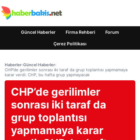
Güncel Haberler
Firma Rehberi
Forum
Çerez Politikası
Haberler
›
Güncel Haberler
›
CHP’de gerilimler sonrası iki taraf da grup toplantısı yapmamaya
karar verdi: CHP, bu hafta grup yapmayacak
CHP’de gerilimler
sonrası iki taraf da
grup toplantısı
yapmamaya karar