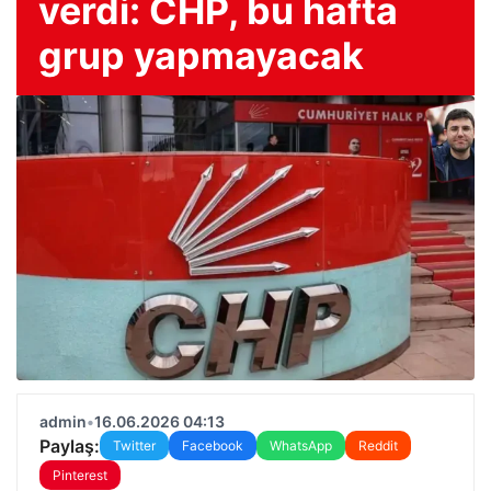
verdi: CHP, bu hafta
grup yapmayacak
admin
•
16.06.2026 04:13
Paylaş:
Twitter
Facebook
WhatsApp
Reddit
Pinterest