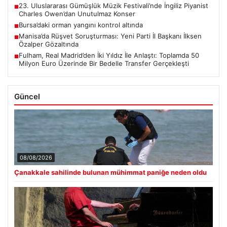
23. Uluslararası Gümüşlük Müzik Festivali’nde İngiliz Piyanist
■
Charles Owen’dan Unutulmaz Konser
Bursa’daki orman yangını kontrol altında
■
Manisa’da Rüşvet Soruşturması: Yeni Parti İl Başkanı İlksen
■
Özalper Gözaltında
Fulham, Real Madrid’den İki Yıldız İle Anlaştı: Toplamda 50
■
Milyon Euro Üzerinde Bir Bedelle Transfer Gerçekleşti
Güncel
08/08/2026
Çanakkale sahilinde bulunan mühimmat paniğe neden oldu