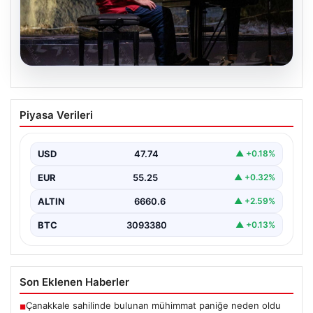
07.08.2026
23. Uluslararası Gümüşlük Müzik
Piyasa Verileri
Festivali’nde İngiliz Piyanist Charles
Owen’dan Unutulmaz Konser
USD
47.74
▲ +0.18%
Bodrum’un eşsiz atmosferinde düzenlenen 23.
Uluslararası Gümüşlük Müzik Festivali, bu yıl da
EUR
55.25
▲ +0.32%
sanatseverleri büyülemeye…
ALTIN
6660.6
▲ +2.59%
BTC
3093380
▲ +0.13%
Son Eklenen Haberler
Çanakkale sahilinde bulunan mühimmat paniğe neden oldu
■