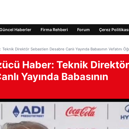
Güncel Haberler
Firma Rehberi
Forum
Çerez Politikas
Teknik Direktör Sebastien Desabre Canlı Yayında Babasının Vefatını Öğ
ücü Haber: Teknik Direktö
anlı Yayında Babasının