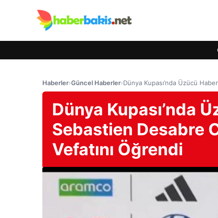
Haberler
›
Güncel Haberler
›
Dünya Kupası’nda Üzücü Haber: 
Dünya Kupası’nda Üz
Sebastien Desabre C
Vefatını Öğrendi