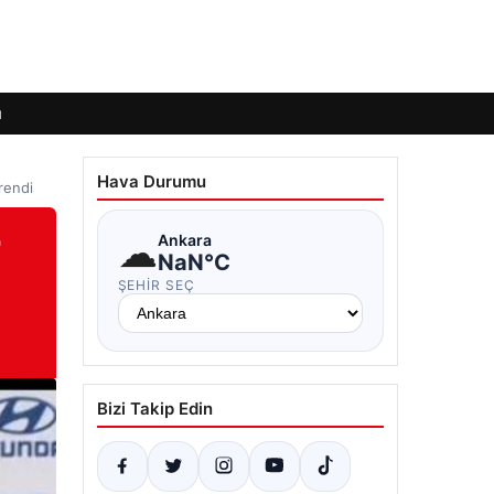
ı
Hava Durumu
rendi
r
☁
Ankara
NaN°C
ŞEHIR SEÇ
Bizi Takip Edin