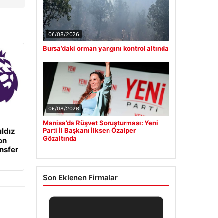
06/08/2026
Bursa’daki orman yangını kontrol altında
05/08/2026
Manisa’da Rüşvet Soruşturması: Yeni
Parti İl Başkanı İlksen Özalper
ıldız
Gözaltında
on
ansfer
Son Eklenen Firmalar