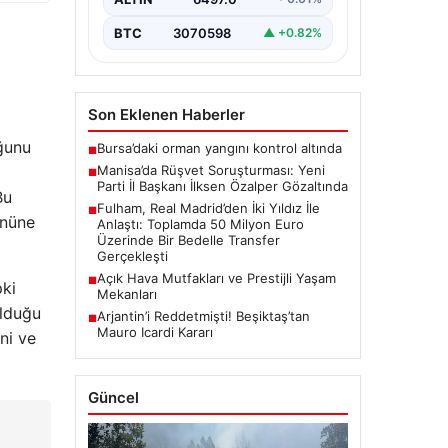
de gözaltına…
BTC
3070598
▲ +0.82%
Son Eklenen Haberler
ğunu
Bursa’daki orman yangını kontrol altında
■
Manisa’da Rüşvet Soruşturması: Yeni
■
Parti İl Başkanı İlksen Özalper Gözaltında
Bu
Fulham, Real Madrid’den İki Yıldız İle
■
önüne
Anlaştı: Toplamda 50 Milyon Euro
Üzerinde Bir Bedelle Transfer
Gerçekleşti
Açık Hava Mutfakları ve Prestijli Yaşam
■
pki
Mekanları
olduğu
Arjantin’i Reddetmişti! Beşiktaş’tan
■
Mauro Icardi Kararı
ni ve
Güncel