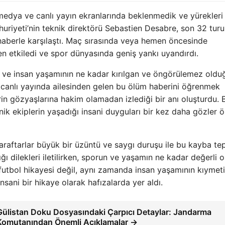
edya ve canlı yayın ekranlarında beklenmedik ve yürekleri
uriyeti’nin teknik direktörü Sebastien Desabre, son 32 turu
aberle karşılaştı. Maç sırasında veya hemen öncesinde
en etkiledi ve spor dünyasında geniş yankı uyandırdı.
r ve insan yaşamının ne kadar kırılgan ve öngörülemez oldu
, canlı yayında ailesinden gelen bu ölüm haberini öğrenmek
rin gözyaşlarına hakim olamadan izlediği bir anı oluşturdu. 
ik ekiplerin yaşadığı insani duyguları bir kez daha gözler 
raftarlar büyük bir üzüntü ve saygı duruşu ile bu kayba te
ığı dilekleri iletilirken, sporun ve yaşamın ne kadar değerli 
r futbol hikayesi değil, aynı zamanda insan yaşamının kıymeti
sani bir hikaye olarak hafızalarda yer aldı.
Gülistan Doku Dosyasındaki Çarpıcı Detaylar: Jandarma
Komutanından Önemli Açıklamalar →