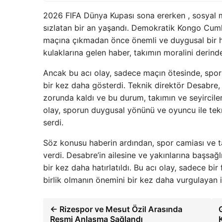
2026 FIFA Dünya Kupası sona ererken , sosyal m
sızlatan bir an yaşandı. Demokratik Kongo Cumh
maçına çıkmadan önce önemli ve duygusal bir h
kulaklarına gelen haber, takımın moralini derind
Ancak bu acı olay, sadece maçın ötesinde, spo
bir kez daha gösterdi. Teknik direktör Desabre
zorunda kaldı ve bu durum, takımın ve seyircile
olay, sporun duygusal yönünü ve oyuncu ile tekn
serdi.
Söz konusu haberin ardından, spor camiası ve ta
verdi. Desabre’in ailesine ve yakınlarına başsağl
bir kez daha hatırlatıldı. Bu acı olay, sadece bi
birlik olmanın önemini bir kez daha vurgulayan in
← Rizespor ve Mesut Özil Arasında
Resmi Anlaşma Sağlandı