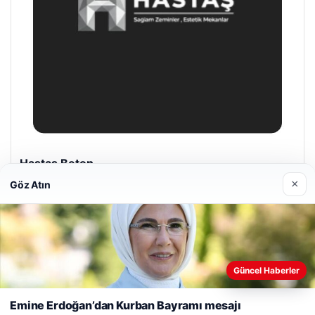
Prenses Night Club
29/04/2026
×
Göz Atın
Web sitemizi nasıl kullandığınızı daha iyi anlayabilmek,
Güncel Haberler
deneyiminizi kişiselleştirmek ve geliştirmek amacıyla çerezler
© 2026 Haber Bakış
kullanıyoruz.
Çerez Politikamız
Emine Erdoğan’dan Kurban Bayramı mesajı