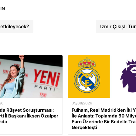
IN
 etkileyecek?
İzmir Çıkışlı Tu
26
05/08/2026
da Rüşvet Soruşturması:
Fulham, Real Madrid’den İki Y
ti İl Başkanı İlksen Özalper
İle Anlaştı: Toplamda 50 Mily
nda
Euro Üzerinde Bir Bedelle Tr
Gerçekleşti