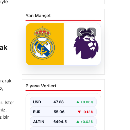
iyle
Yan Manşet
lak
05.08.2026
ırarak
Fulham, Real Madrid’den
Piyasa Verileri
o,
İki Yıldız İle Anlaştı:
Toplamda 50 Milyon
Euro Üzerinde Bir
. İster
USD
47.68
▲ +0.06%
Bedelle Transfer
niz.
EUR
55.06
▼ -0.13%
Gerçekleşti
z bir
ALTIN
6494.5
▲ +0.03%
Premier Lig’in köklü ekiplerinden
Fulham, transfer pazarlığında