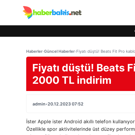
Haberler
›
Güncel Haberler
›
Fiyatı düştü! Beats Fit Pro kabl
Fiyatı düştü! Beats F
2000 TL indirim
admin
•
20.12.2023 07:52
İster Apple ister Android akıllı telefon kullanıyo
Özellikle spor aktivitelerinde üst düzey perform