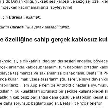
 aldı; Dayanıklılığı, yüksek ses kalitesi ve sezgisel özellikler
dirimdeyken kaçırmamalısınız, söyleyeyim!
 için
Burada
Tıklamak.
ndirim
Burada
Tıklayarak ulaşabilirsiniz.
me özelliğine sahip gerçek kablosuz ku
knolojisiyle dikkatinizi dağıtan dış sesleri engeller, böylece
erçek anlamda kablosuz tasarım, tüm kabloları ortadan kald
olayca taşımanıza ve saklamanıza olanak tanır. Beats Fit Pr
sında kullanılmak üzere tasarlanmıştır. Tere ve suya dayanıklı
nabilirsiniz. Hem Apple hem de Android cihazlarla uyumludur
llanın, bu kulaklıkları sorunsuz bir şekilde kullanabileceksi
klığın kablosuz bağlantısı daha güçlü ve stabildir. Kesintisi
 daha sorunsuz bağlantı sağlar. Beats Fit Pro’da telefon