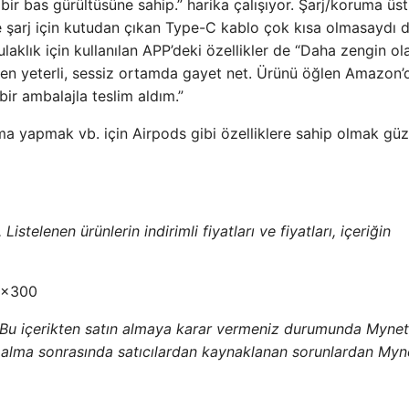
ir bas gürültüsüne sahip.” harika çalışıyor. Şarj/koruma üst
e şarj için kutudan çıkan Type-C kablo çok kısa olmasaydı d
aklık için kullanılan APP’deki özellikler de “Daha zengin olab
ken yeterli, sessiz ortamda gayet net. Ürünü öğlen Amazon’
bir ambalajla teslim aldım.”
ama yapmak vb. için Airpods gibi özelliklere sahip olmak güze
istelenen ürünlerin indirimli fiyatları ve fiyatları, içeriğin
 Bu içerikten satın almaya karar vermeniz durumunda Mynet
ın alma sonrasında satıcılardan kaynaklanan sorunlardan Myn