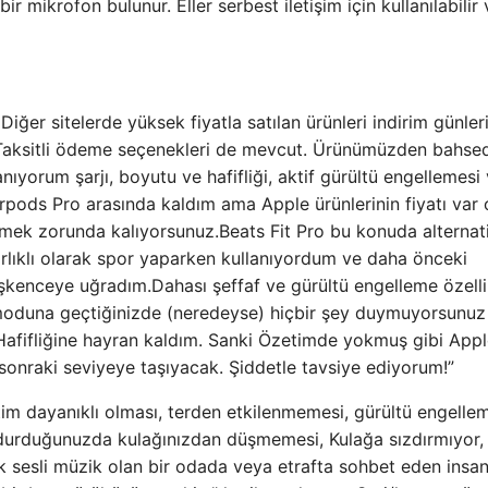
ir mikrofon bulunur. Eller serbest iletişim için kullanılabilir 
ğer sitelerde yüksek fiyatla satılan ürünleri indirim günler
. Taksitli ödeme seçenekleri de mevcut. Ürünümüzden bahse
anıyorum şarjı, boyutu ve hafifliği, aktif gürültü engellemesi
irpods Pro arasında kaldım ama Apple ürünlerinin fiyatı var 
elmek zorunda kalıyorsunuz.Beats Fit Pro bu konuda alternat
ğırlıklı olarak spor yaparken kullanıyordum ve daha önceki
 işkenceye uğradım.Dahası şeffaf ve gürültü engelleme özelli
oduna geçtiğinizde (neredeyse) hiçbir şey duymuyorsunuz
Hafifliğine hayran kaldım. Sanki Özetimde yokmuş gibi App
 sonraki seviyeye taşıyacak. Şiddetle tavsiye ediyorum!”
tim dayanıklı olması, terden etkilenmemesi, gürültü engelle
a durduğunuzda kulağınızdan düşmemesi, Kulağa sızdırmıyor,
sek sesli müzik olan bir odada veya etrafta sohbet eden insa