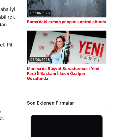
aha iyi
06/08/2026
ilirdi.
Bursa’daki orman yangını kontrol altında
dan
l. Pil
05/08/2026
Manisa’da Rüşvet Soruşturması: Yeni
Parti İl Başkanı İlksen Özalper
Gözaltında
Son Eklenen Firmalar
,
et