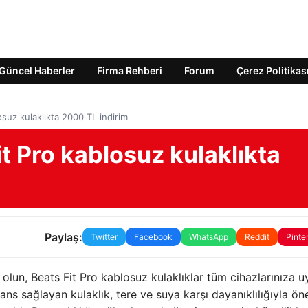
Güncel Haberler
Firma Rehberi
Forum
Çerez Politikas
osuz kulaklıkta 2000 TL indirim
it Pro kablosuz kulaklıkta
Paylaş:
Twitter
Facebook
WhatsApp
Reddit
Pinte
r olun, Beats Fit Pro kablosuz kulaklıklar tüm cihazlarınıza u
ans sağlayan kulaklık, tere ve suya karşı dayanıklılığıyla ön