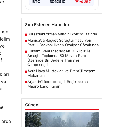
ve
BTC
3062910
▼ -0.25%
önemli bir adım attı. İngiltere
temsilcisi, La…
Son Eklenen Haberler
inde
Bursa’daki orman yangını kontrol altında
■
delim
Manisa’da Rüşvet Soruşturması: Yeni
■
Parti İl Başkanı İlksen Özalper Gözaltında
 ve
Fulham, Real Madrid’den İki Yıldız İle
■
o
Anlaştı: Toplamda 50 Milyon Euro
if
Üzerinde Bir Bedelle Transfer
Gerçekleşti
Açık Hava Mutfakları ve Prestijli Yaşam
■
kleri
Mekanları
 ve
Arjantin’i Reddetmişti! Beşiktaş’tan
■
Mauro Icardi Kararı
le
Güncel
me
nlarda