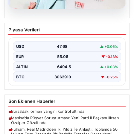
05.08.2026
Manisa’da Rüşvet Soruşturması: Yeni
Piyasa Verileri
Parti İl Başkanı İlksen Özalper
Gözaltında
USD
47.68
▲ +0.06%
Manisa’da yaşanan rüşvet operasyonu kapsamında Yeni
Parti Manisa İl Başkanı İlksen Özalper de gözaltına…
EUR
55.06
▼ -0.13%
ALTIN
6494.5
▲ +0.03%
BTC
3062910
▼ -0.25%
Son Eklenen Haberler
Bursa’daki orman yangını kontrol altında
■
Manisa’da Rüşvet Soruşturması: Yeni Parti İl Başkanı İlksen
■
Özalper Gözaltında
Fulham, Real Madrid’den İki Yıldız İle Anlaştı: Toplamda 50
■