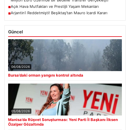
Milyon Euro Üzerinde Bir Bedelle Transfer Gerçekleşti
Açık Hava Mutfakları ve Prestijli Yaşam Mekanları
■
Arjantin’i Reddetmişti! Beşiktaş’tan Mauro Icardi Kararı
■
Güncel
06/08/2026
Bursa’daki orman yangını kontrol altında
05/08/2026
Manisa’da Rüşvet Soruşturması: Yeni Parti İl Başkanı İlksen
Özalper Gözaltında