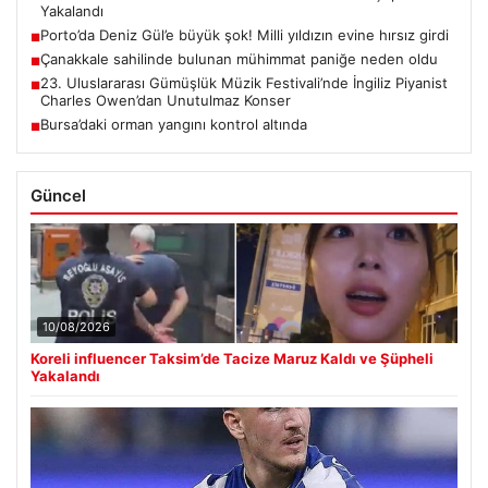
Yakalandı
Porto’da Deniz Gül’e büyük şok! Milli yıldızın evine hırsız girdi
■
Çanakkale sahilinde bulunan mühimmat paniğe neden oldu
■
23. Uluslararası Gümüşlük Müzik Festivali’nde İngiliz Piyanist
■
Charles Owen’dan Unutulmaz Konser
Bursa’daki orman yangını kontrol altında
■
Güncel
10/08/2026
Koreli influencer Taksim’de Tacize Maruz Kaldı ve Şüpheli
Yakalandı