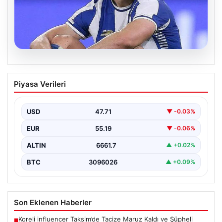
09.08.2026
Porto’da Deniz Gül’e büyük şok! Milli
Piyasa Verileri
yıldızın evine hırsız girdi
USD
47.71
▼ -0.03%
EUR
55.19
▼ -0.06%
ALTIN
6661.7
▲ +0.02%
BTC
3096026
▲ +0.09%
Son Eklenen Haberler
Koreli influencer Taksim’de Tacize Maruz Kaldı ve Şüpheli
■