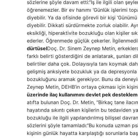
sözlerine şöyle davam etti:“İş ile ilgili olan şey
öğrenemezler. Bir ev hanımı ‘Günlük işlerimi t
diyebilir. Ya da ofisinde görevli bir kişi ‘Günü
diyebilir. Dikkati sürdürmekte zorluk olabilir. A
eksikliği, hiperaktivite bozukluğu olan kişiler 
ederler. Öğrenmede güçlük çekerler. İlgilenmedik
dürtüsel
Doç. Dr. Sinem Zeynep Metin, erkeklerd
farklı belirti gösterdiğini de anlatarak, şunları d
belirtiler daha çok. Dolayısıyla tanı koymak daha 
gelişmiş anksiyete bozukluk ya da depresyonla ba
bozukluğunu aramak gerekiyor. Bunu da deneyiml
Zeynep Metin, DEHB’in ortaya çıkması için kişini
üzerinde ilaç kullanımını devlet pek desteklem
atıfta bulunan Doç. Dr. Metin, “Birkaç tane ilac
hayatında sıkıntı çeken kişilerin bu tedaviden ya
bozukluğu ile ilgili yapılandırılmış bilişsel dav
sözlerini şöyle tamamladı:“Bu konuda uzman psi
kişinin günlük hayatta karşılaştığı sorunlarla baş