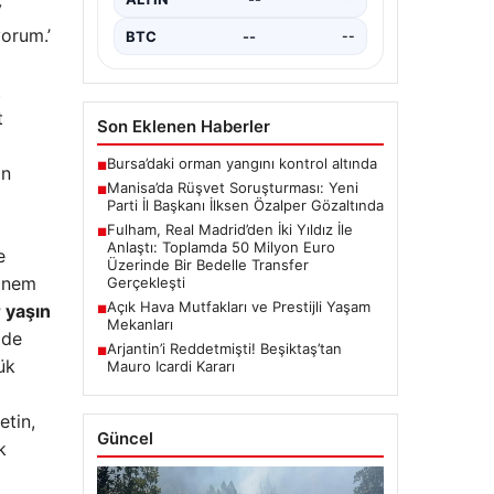
y
de gözaltına…
orum.’
BTC
--
--
t
t
Son Eklenen Haberler
Bursa’daki orman yangını kontrol altında
■
an
Manisa’da Rüşvet Soruşturması: Yeni
■
Parti İl Başkanı İlksen Özalper Gözaltında
Fulham, Real Madrid’den İki Yıldız İle
■
Anlaştı: Toplamda 50 Milyon Euro
e
Üzerinde Bir Bedelle Transfer
Sinem
Gerçekleşti
Açık Hava Mutfakları ve Prestijli Yaşam
r yaşın
■
Mekanları
 de
Arjantin’i Reddetmişti! Beşiktaş’tan
■
ük
Mauro Icardi Kararı
etin,
Güncel
k