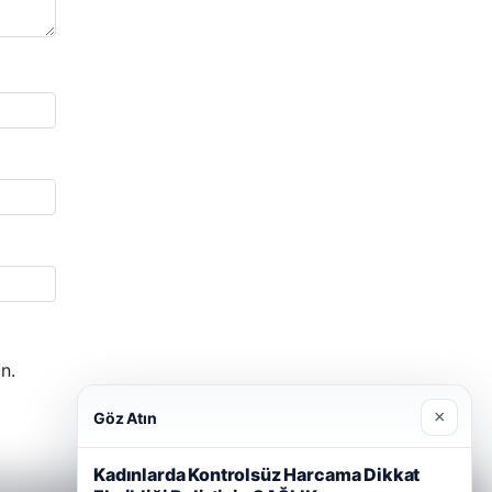
n.
×
Göz Atın
Kadınlarda Kontrolsüz Harcama Dikkat