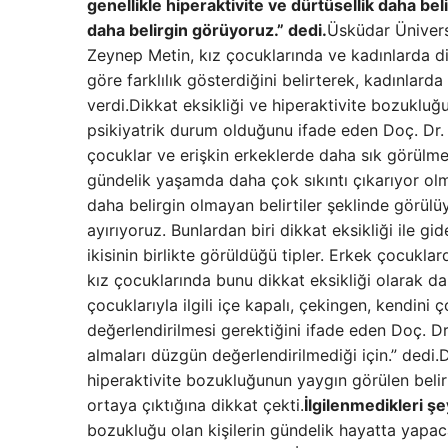
genellikle hiperaktivite ve dürtüsellik daha be
daha belirgin görüyoruz.” dedi.
Üsküdar Ünivers
Zeynep Metin, kız çocuklarında ve kadınlarda d
göre farklılık gösterdiğini belirterek, kadınlard
verdi.Dikkat eksikliği ve hiperaktivite bozukluğ
psikiyatrik durum olduğunu ifade eden Doç. Dr.
çocuklar ve erişkin erkeklerde daha sık görülmesi
gündelik yaşamda daha çok sıkıntı çıkarıyor olma
daha belirgin olmayan belirtiler şeklinde görülüy
ayırıyoruz. Bunlardan biri dikkat eksikliği ile gid
ikisinin birlikte görüldüğü tipler. Erkek çocukla
kız çocuklarında bunu dikkat eksikliği olarak da
çocuklarıyla ilgili içe kapalı, çekingen, kendini 
değerlendirilmesi gerektiğini ifade eden Doç. Dr
almaları düzgün değerlendirilmediği için.” dedi.
hiperaktivite bozukluğunun yaygın görülen belir
ortaya çıktığına dikkat çekti.
İlgilenmedikleri ş
bozukluğu olan kişilerin gündelik hayatta yapac