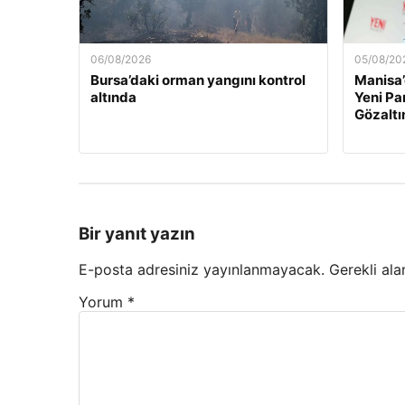
06/08/2026
05/08/20
Bursa’daki orman yangını kontrol
Manisa’
altında
Yeni Par
Gözaltı
Bir yanıt yazın
E-posta adresiniz yayınlanmayacak.
Gerekli ala
Yorum
*