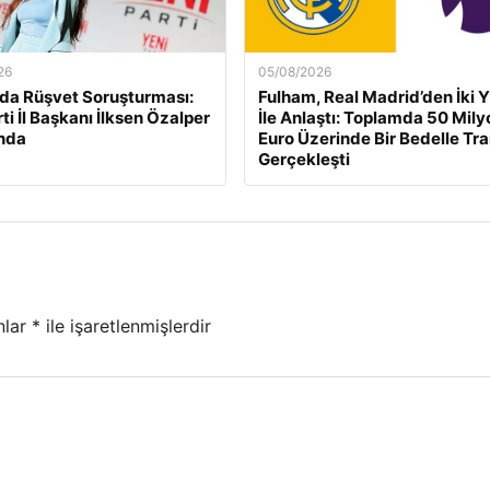
26
05/08/2026
da Rüşvet Soruşturması:
Fulham, Real Madrid’den İki Y
ti İl Başkanı İlksen Özalper
İle Anlaştı: Toplamda 50 Mily
nda
Euro Üzerinde Bir Bedelle Tr
Gerçekleşti
nlar
*
ile işaretlenmişlerdir