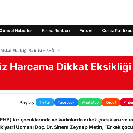
Güncel Haberler
Firma Rehberi
Forum
Çerez Politikas
kkat Eksikliği Belirtisi – SAĞLIK
z Harcama Dikkat Eksikliği
Paylaş:
Twitter
Facebook
WhatsApp
Reddit
Pinte
DEHB) kız çocuklarında ve kadınlarda erkek çocuklara ve e
Psikiyatri Uzmanı Doç. Dr. Sinem Zeynep Metin,
“Erkek çocu