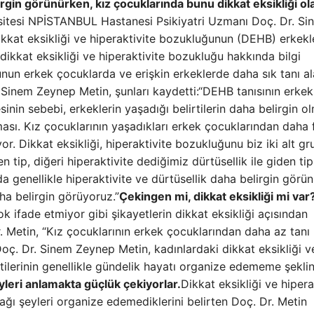
lirgin görünürken, kız çocuklarında bunu dikkat eksikliği ol
itesi NPİSTANBUL Hastanesi Psikiyatri Uzmanı Doç. Dr. Si
ikkat eksikliği ve hiperaktivite bozukluğunun (DEHB) erkekl
a dikkat eksikliği ve hiperaktivite bozukluğu hakkında bilgi
unun erkek çocuklarda ve erişkin erkeklerde daha sık tanı al
 Sinem Zeynep Metin, şunları kaydetti:“DEHB tanısının erkek
nin sebebi, erkeklerin yaşadığı belirtilerin daha belirgin ol
sı. Kız çocuklarının yaşadıkları erkek çocuklarından daha f
or. Dikkat eksikliği, hiperaktivite bozukluğunu biz iki alt g
en tip, diğeri hiperaktivite dediğimiz dürtüsellik ile giden ti
rda genellikle hiperaktivite ve dürtüsellik daha belirgin görü
ha belirgin görüyoruz.”
Çekingen mi, dikkat eksikliği mi var
çok ifade etmiyor gibi şikayetlerin dikkat eksikliği açısından
. Metin, “Kız çocuklarının erkek çocuklarından daha az tanı
Doç. Dr. Sinem Zeynep Metin, kadınlardaki dikkat eksikliği v
tilerinin genellikle gündelik hayatı organize edememe şekli
eyleri anlamakta güçlük çekiyorlar.
Dikkat eksikliği ve hipera
ağı şeyleri organize edemediklerini belirten Doç. Dr. Metin