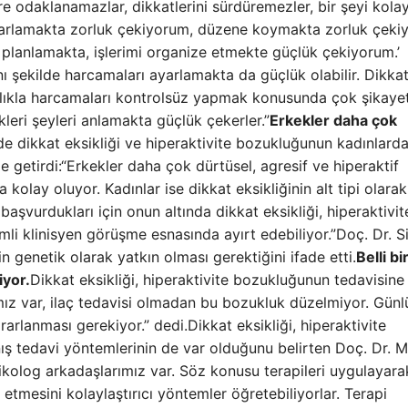
lere odaklanamazlar, dikkatlerini sürdüremezler, bir şeyi kola
oparlamakta zorluk çekiyorum, düzene koymakta zorluk çekiy
mü planlamakta, işlerimi organize etmekte güçlük çekiyorum.’
ynı şekilde harcamaları ayarlamakta da güçlük olabilir. Dikka
sıklıkla harcamaları kontrolsüz yapmak konusunda çok şikaye
leri şeyleri anlamakta güçlük çekerler.”
Erkekler daha çok
e dikkat eksikliği ve hiperaktivite bozukluğunun kadınlard
ile getirdi:“Erkekler daha çok dürtüsel, agresif ve hiperaktif
kolay oluyor. Kadınlar ise dikkat eksikliğinin alt tipi olarak
şvurdukları için onun altında dikkat eksikliği, hiperaktivit
i klinisyen görüşme esnasında ayırt edebiliyor.”Doç. Dr. 
n genetik olarak yatkın olması gerektiğini ifade etti.
Belli bi
iyor.
Dikkat eksikliği, hiperaktivite bozukluğunun tedavisine
ımız var, ilaç tedavisi olmadan bu bozukluk düzelmiyor. Günl
rarlanması gerekiyor.” dedi.Dikkat eksikliği, hiperaktivite
ranış tedavi yöntemlerinin de var olduğunu belirten Doç. Dr. M
kolog arkadaşlarımız var. Söz konusu terapileri uygulayara
 etmesini kolaylaştırıcı yöntemler öğretebiliyorlar. Terapi