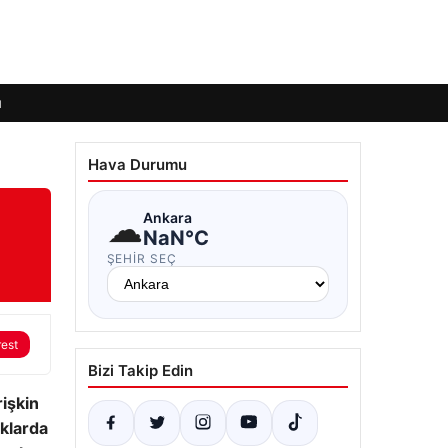
ı
Hava Durumu
☁
Ankara
NaN°C
ŞEHIR SEÇ
rest
Bizi Takip Edin
rişkin
klarda