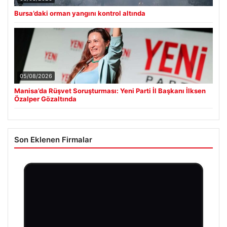
Bursa’daki orman yangını kontrol altında
05/08/2026
Manisa’da Rüşvet Soruşturması: Yeni Parti İl Başkanı İlksen
Özalper Gözaltında
Son Eklenen Firmalar