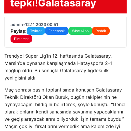
tepki!Galatasaray
admin
•
12.11.2023 00:51
Paylaş:
Twitter
Facebook
WhatsApp
Reddit
Pinterest
Trendyol Süper Lig’in 12. haftasında Galatasaray,
Mersin’de oynanan karşılaşmada Hatayspor’a 2-1
mağlup oldu. Bu sonuçla Galatasaray ligdeki ilk
yenilgisini aldı.
Maç sonrası basın toplantısında konuşan Galatasaray
Teknik Direktörü Okan Buruk, bugün rakiplerinin ne
oynayacağını bildiğini belirterek, şöyle konuştu: “Genel
olarak onların kendi sahasında savunma yapacaklarını
ve geçiş arayacaklarını biliyorduk. İşin tamamı buydu.”
Maçın çok iyi fırsatlarını vermedik ama kalemizde iyi