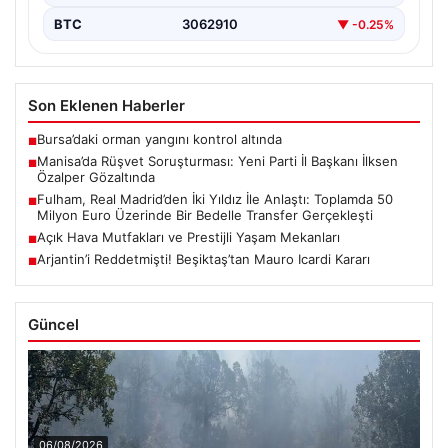
BTC
3062910
▼ -0.25%
Son Eklenen Haberler
Bursa’daki orman yangını kontrol altında
■
Manisa’da Rüşvet Soruşturması: Yeni Parti İl Başkanı İlksen
■
Özalper Gözaltında
Fulham, Real Madrid’den İki Yıldız İle Anlaştı: Toplamda 50
■
Milyon Euro Üzerinde Bir Bedelle Transfer Gerçekleşti
Açık Hava Mutfakları ve Prestijli Yaşam Mekanları
■
Arjantin’i Reddetmişti! Beşiktaş’tan Mauro Icardi Kararı
■
Güncel
06/08/2026