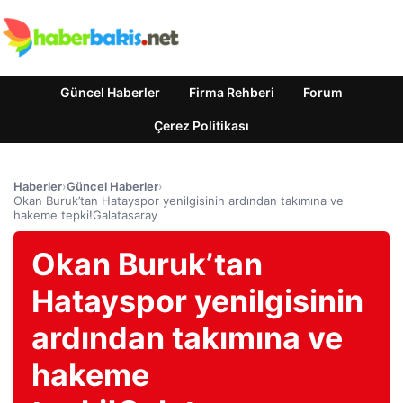
Güncel Haberler
Firma Rehberi
Forum
Çerez Politikası
Haberler
›
Güncel Haberler
›
Okan Buruk’tan Hatayspor yenilgisinin ardından takımına ve
hakeme tepki!Galatasaray
Okan Buruk’tan
Hatayspor yenilgisinin
ardından takımına ve
hakeme