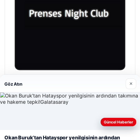
Prenses Night Club
×
Göz Atın
29/04/2026
Güncel Haberler
Web sitemizi nasıl kullandığınızı daha iyi anlayabilmek,
deneyiminizi kişiselleştirmek ve geliştirmek amacıyla çerezler
Okan Buruk’tan Hatayspor yenilgisinin ardından
kullanıyoruz.
Çerez Politikamız