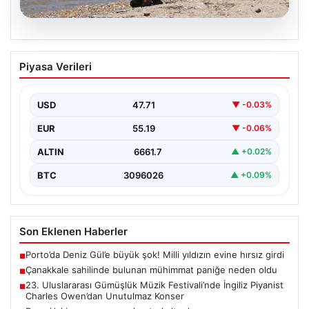
08.08.2026
Çanakkale sahilinde bulunan mühimmat
Piyasa Verileri
paniğe neden oldu
Çanakkale’nin merkezine bağlı Kepez beldesindeki
halka açık plajda deniz kıyısında metal bir cisim fark…
USD
47.71
▼ -0.03%
EUR
55.19
▼ -0.06%
ALTIN
6661.7
▲ +0.02%
BTC
3096026
▲ +0.09%
Son Eklenen Haberler
Porto’da Deniz Gül’e büyük şok! Milli yıldızın evine hırsız girdi
■
Çanakkale sahilinde bulunan mühimmat paniğe neden oldu
■
23. Uluslararası Gümüşlük Müzik Festivali’nde İngiliz Piyanist
■
Charles Owen’dan Unutulmaz Konser