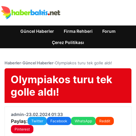
Güncel Haberler
Firma Rehberi
Forum
Çerez Politikası
Haberler
›
Güncel Haberler
›
Olympiakos turu tek golle aldı!
Olympiakos turu tek
golle aldı!
admin
•
23.02.2024 01:33
Paylaş:
Twitter
Facebook
WhatsApp
Reddit
Pinterest