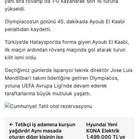
yanı sıra rövanşı da 1-0 kazanarak son 16 turuna
yükseldi.
Olympiacos’un golünü 45. dakikada Ayoub El Kaabi
penaltıdan kaydetti.
Türkiye’de Hatayspor’da forma giyen Ayoub El Kaabi,
ilk maçın ardından rövanş maçında gol atarak turun
kilit ismi oldu.
Geçtiğimiz günlerde İspanyol teknik direktör Jose Luis
Mendilibar’ı takım liderliğine getiren Olympiacos,
yoluna UEFA Avrupa Ligi’nde devam ederek
taraftarlarına büyük mutluluk yaşattı.
← Tetikçi iş adamına kurşun
Hyundai Yeni
yağdırdı! Aynı masada
KONA Elektrik
oturan diğer kişinin ise
1.499.000 TL’ye