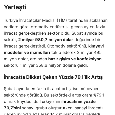
Yerleşti
Türkiye İhracatçılar Meclisi (TİM) tarafından açıklanan
verilere göre, otomotiv endüstrisi, geçen ay en fazla
ihracat gerçekleştiren sektör oldu. Şubat ayında bu
sektör,
2 milyar 980,7 milyon dolar
değerinde bir
ihracat gerçekleştirdi. Otomotiv sektörünü,
kimyevi
maddeler ve mamulleri
takip ederek 2 milyar 495
milyon dolar, ardından
hazır giyim ve konfeksiyon
sektörü 1 milyar 358,6 milyon dolarla geldi.
İhracatta Dikkat Çeken Yüzde 79,1’lik Artış
Şubat ayında en fazla ihracat artışı ise mücevher
sektöründe görüldü. Bu sektördeki artış oranı %79,1
olarak kaydedildi. Türkiye’nin
ihracatının yüzde
70,7’sini
sanayi grubu oluştururken, sanayi ihracatı
geçen ay %1,3 azalarak 14,7 milyar dolara geriledi.