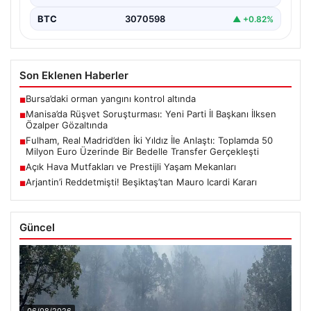
BTC
3070598
▲ +0.82%
Son Eklenen Haberler
Bursa’daki orman yangını kontrol altında
■
Manisa’da Rüşvet Soruşturması: Yeni Parti İl Başkanı İlksen
■
Özalper Gözaltında
Fulham, Real Madrid’den İki Yıldız İle Anlaştı: Toplamda 50
■
Milyon Euro Üzerinde Bir Bedelle Transfer Gerçekleşti
Açık Hava Mutfakları ve Prestijli Yaşam Mekanları
■
Arjantin’i Reddetmişti! Beşiktaş’tan Mauro Icardi Kararı
■
Güncel