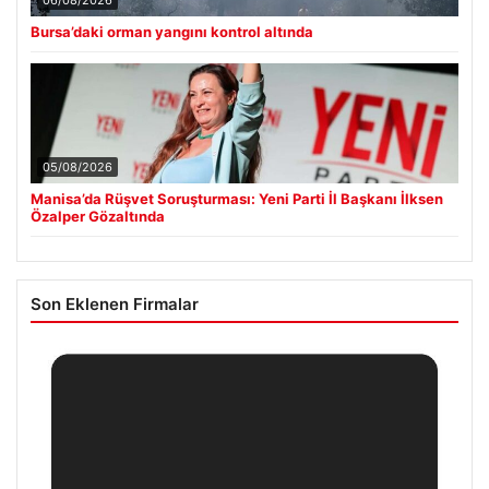
06/08/2026
Bursa’daki orman yangını kontrol altında
05/08/2026
Manisa’da Rüşvet Soruşturması: Yeni Parti İl Başkanı İlksen
Özalper Gözaltında
Son Eklenen Firmalar