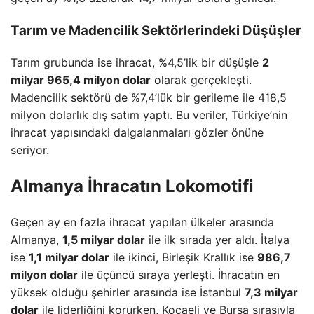
Tarım ve Madencilik Sektörlerindeki Düşüşler
Tarım grubunda ise ihracat, %4,5’lik bir düşüşle
2
milyar 965,4 milyon dolar
olarak gerçekleşti.
Madencilik sektörü de %7,4’lük bir gerileme ile 418,5
milyon dolarlık dış satım yaptı. Bu veriler, Türkiye’nin
ihracat yapısındaki dalgalanmaları gözler önüne
seriyor.
Almanya İhracatın Lokomotifi
Geçen ay en fazla ihracat yapılan ülkeler arasında
Almanya,
1,5 milyar dolar
ile ilk sırada yer aldı. İtalya
ise
1,1 milyar dolar
ile ikinci, Birleşik Krallık ise
986,7
milyon dolar
ile üçüncü sıraya yerleşti. İhracatın en
yüksek olduğu şehirler arasında ise İstanbul
7,3 milyar
dolar
ile liderliğini korurken, Kocaeli ve Bursa sırasıyla