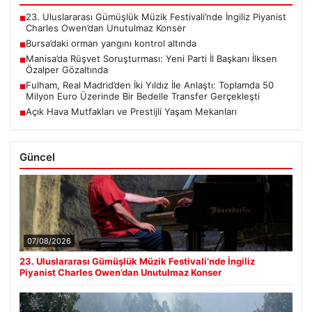
23. Uluslararası Gümüşlük Müzik Festivali’nde İngiliz Piyanist
■
Charles Owen’dan Unutulmaz Konser
Bursa’daki orman yangını kontrol altında
■
Manisa’da Rüşvet Soruşturması: Yeni Parti İl Başkanı İlksen
■
Özalper Gözaltında
Fulham, Real Madrid’den İki Yıldız İle Anlaştı: Toplamda 50
■
Milyon Euro Üzerinde Bir Bedelle Transfer Gerçekleşti
Açık Hava Mutfakları ve Prestijli Yaşam Mekanları
■
Güncel
07/08/2026
23. Uluslararası Gümüşlük Müzik Festivali’nde İngiliz
Piyanist Charles Owen’dan Unutulmaz Konser