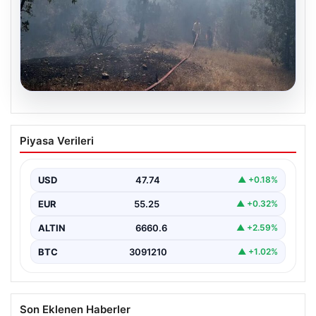
06.08.2026
Bursa’daki orman yangını kontrol altında
Piyasa Verileri
USD
47.74
▲ +0.18%
EUR
55.25
▲ +0.32%
ALTIN
6660.6
▲ +2.59%
BTC
3091210
▲ +1.02%
Son Eklenen Haberler