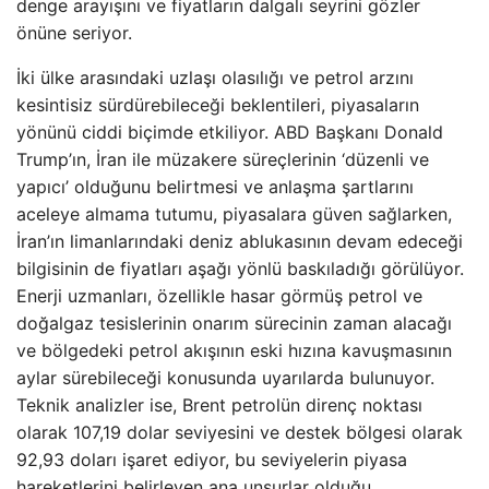
denge arayışını ve fiyatların dalgalı seyrini gözler
önüne seriyor.
İki ülke arasındaki uzlaşı olasılığı ve petrol arzını
kesintisiz sürdürebileceği beklentileri, piyasaların
yönünü ciddi biçimde etkiliyor. ABD Başkanı Donald
Trump’ın, İran ile müzakere süreçlerinin ‘düzenli ve
yapıcı’ olduğunu belirtmesi ve anlaşma şartlarını
aceleye almama tutumu, piyasalara güven sağlarken,
İran’ın limanlarındaki deniz ablukasının devam edeceği
bilgisinin de fiyatları aşağı yönlü baskıladığı görülüyor.
Enerji uzmanları, özellikle hasar görmüş petrol ve
doğalgaz tesislerinin onarım sürecinin zaman alacağı
ve bölgedeki petrol akışının eski hızına kavuşmasının
aylar sürebileceği konusunda uyarılarda bulunuyor.
Teknik analizler ise, Brent petrolün direnç noktası
olarak 107,19 dolar seviyesini ve destek bölgesi olarak
92,93 doları işaret ediyor, bu seviyelerin piyasa
hareketlerini belirleyen ana unsurlar olduğu