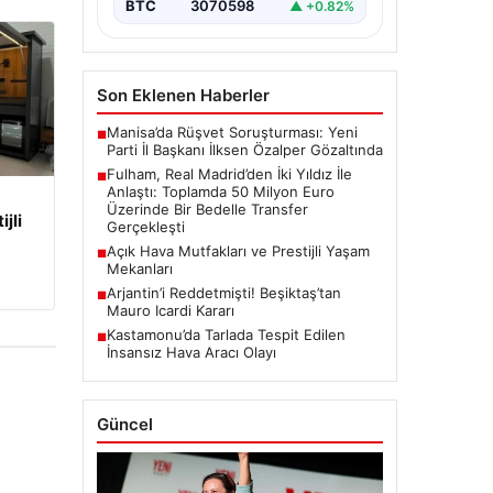
BTC
3070598
▲ +0.82%
önemli bir adım attı. İngiltere
temsilcisi, La…
Son Eklenen Haberler
Manisa’da Rüşvet Soruşturması: Yeni
■
Parti İl Başkanı İlksen Özalper Gözaltında
Fulham, Real Madrid’den İki Yıldız İle
■
Anlaştı: Toplamda 50 Milyon Euro
Üzerinde Bir Bedelle Transfer
jli
Gerçekleşti
Açık Hava Mutfakları ve Prestijli Yaşam
■
Mekanları
Arjantin’i Reddetmişti! Beşiktaş’tan
■
Mauro Icardi Kararı
Kastamonu’da Tarlada Tespit Edilen
■
İnsansız Hava Aracı Olayı
Güncel