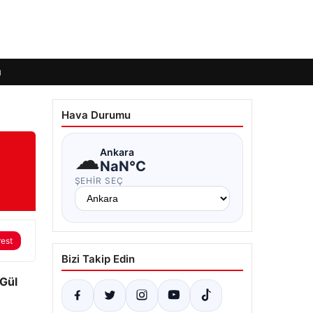
ı
Hava Durumu
☁
Ankara
NaN°C
ŞEHIR SEÇ
rest
Bizi Takip Edin
 Gül