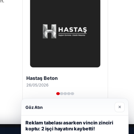
n.
Hastaş Beton
26/05/2026
×
Göz Atın
Reklam tabelası asarken vincin zinciri
koptu: 2 işçi hayatını kaybetti!