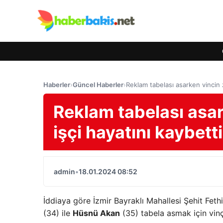
Haberler
›
Güncel Haberler
›
Reklam tabelası asarken vincin zi
Reklam tabelası asark
işçi hayatını kaybetti
admin
•
18.01.2024 08:52
İddiaya göre İzmir Bayraklı Mahallesi Şehit Feth
(34) ile
Hüsnü Akan
(35) tabela asmak için vinç