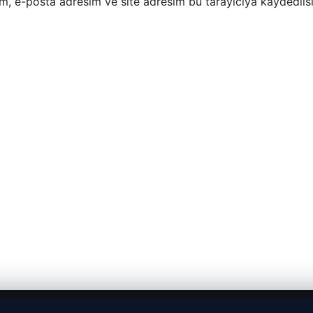
m, e-posta adresim ve site adresim bu tarayıcıya kaydedilsi