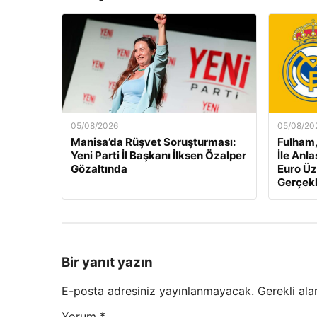
05/08/2026
05/08/20
Manisa’da Rüşvet Soruşturması:
Fulham,
Yeni Parti İl Başkanı İlksen Özalper
İle Anl
Gözaltında
Euro Üz
Gerçekl
Bir yanıt yazın
E-posta adresiniz yayınlanmayacak.
Gerekli ala
Yorum
*