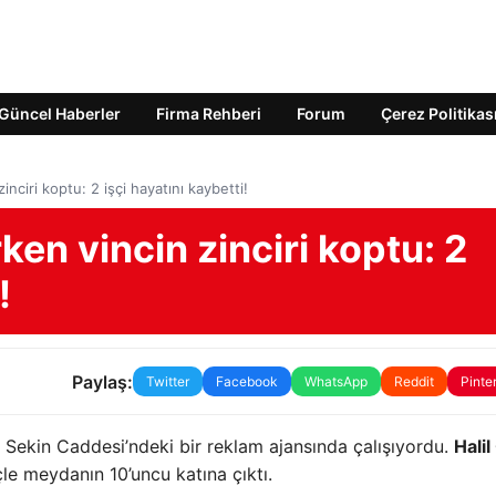
Güncel Haberler
Firma Rehberi
Forum
Çerez Politikas
nciri koptu: 2 işçi hayatını kaybetti!
en vincin zinciri koptu: 2
!
Paylaş:
Twitter
Facebook
WhatsApp
Reddit
Pinte
i Sekin Caddesi’ndeki bir reklam ajansında çalışıyordu.
Halil
le meydanın 10’uncu katına çıktı.