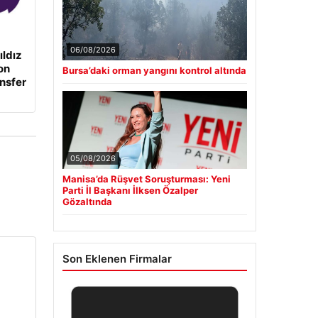
06/08/2026
ıldız
on
Bursa’daki orman yangını kontrol altında
ansfer
05/08/2026
Manisa’da Rüşvet Soruşturması: Yeni
Parti İl Başkanı İlksen Özalper
Gözaltında
Son Eklenen Firmalar