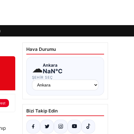
ı
Hava Durumu
☁
Ankara
NaN°C
ŞEHIR SEÇ
rest
Bizi Takip Edin
nıp