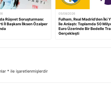
26
05/08/2026
da Rüşvet Soruşturması:
Fulham, Real Madrid’den İki Y
ti İl Başkanı İlksen Özalper
İle Anlaştı: Toplamda 50 Mily
nda
Euro Üzerinde Bir Bedelle Tr
Gerçekleşti
nlar
*
ile işaretlenmişlerdir