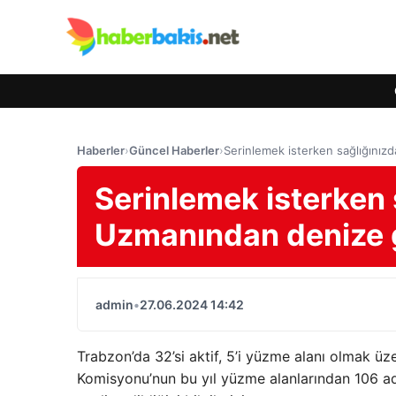
Haberler
›
Güncel Haberler
›
Serinlemek isterken sağlığınızd
Serinlemek isterken s
Uzmanından denize g
admin
•
27.06.2024 14:42
Trabzon’da 32’si aktif, 5’i yüzme alanı olmak ü
Komisyonu’nun bu yıl yüzme alanlarından 106 ad