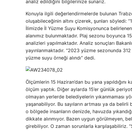
analiz edildiğini bilgilerinize sunarız.
Konuyla ilgili değerlendirmelerde bulunan Trabzo
oluşabileceğinin altını çizerek, şunları söyledi: “
İlimizde İl Yüzme Suyu Komisyonunca belirlenen
alanımız bulunmaktadır. Plaj sezonu boyunca 15 
analizleri yapılmaktadır. Analiz sonuçları Bakan
yayınlanmaktadır. “2023 yüzme sezonunda 312 de
yüzme suyu örneği alındı” dedi.
Ölçümlerin 15 Haziran’dan bu yana yapıldığını k
ölçüm yaptık. Diğer aylarda 15’er günlük periy
olmayan yerlerde belediyelerin yıkanmaması yön
yaşanabiliyor. Bu sayıların artması ya da belir
o bölgede insanların denizde, havuzda yıkandığı
dikkate alınmıyor. Bazen uygun görülmeyen, bel
girebiliyor. O zaman sorunlarla karşılaşabiliriz. “