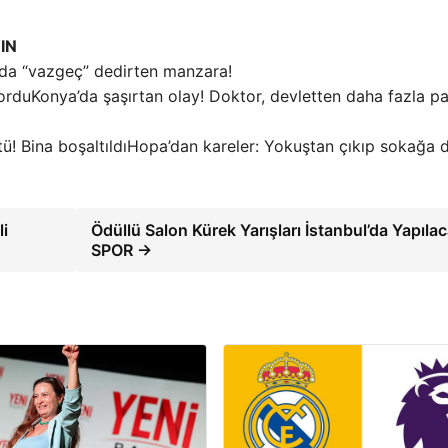
IN
ında “vazgeç” dedirten manzara!
Konya’da şaşırtan olay! Doktor, devletten daha fazla p
Hopa’dan kareler: Yokuştan çıkıp sokağa d
li
Ödüllü Salon Kürek Yarışları İstanbul’da Yapılac
SPOR →