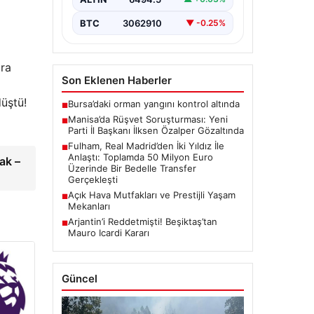
de gözaltına…
BTC
3062910
▼ -0.25%
ara
Son Eklenen Haberler
üştü!
Bursa’daki orman yangını kontrol altında
■
Manisa’da Rüşvet Soruşturması: Yeni
■
Parti İl Başkanı İlksen Özalper Gözaltında
Fulham, Real Madrid’den İki Yıldız İle
■
Anlaştı: Toplamda 50 Milyon Euro
ak –
Üzerinde Bir Bedelle Transfer
Gerçekleşti
Açık Hava Mutfakları ve Prestijli Yaşam
■
Mekanları
Arjantin’i Reddetmişti! Beşiktaş’tan
■
Mauro Icardi Kararı
Güncel