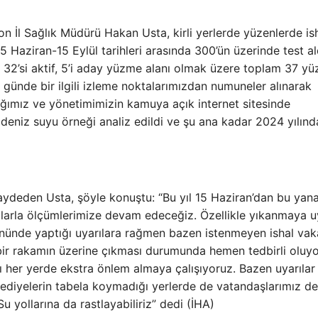
n İl Sağlık Müdürü Hakan Usta, kirli yerlerde yüzenlerde is
15 Haziran-15 Eylül tarihleri ​​arasında 300’ün üzerinde test al
 32’si aktif, 5’i aday yüzme alanı olmak üzere toplam 37 y
günde bir ilgili izleme noktalarımızdan numuneler alınarak
lığımız ve yönetimimizin kamuya açık internet sitesinde
niz suyu örneği analiz edildi ve şu ana kadar 2024 yılınd
aydeden Usta, şöyle konuştu: “Bu yıl 15 Haziran’dan bu yan
otlarla ölçümlerimize devam edeceğiz. Özellikle yıkanmaya 
ünde yaptığı uyarılara rağmen bazen istenmeyen ishal vaka
li bir rakamın üzerine çıkması durumunda hemen tedbirli oluy
 her yerde ekstra önlem almaya çalışıyoruz. Bazen uyarılar
ediyelerin tabela koymadığı yerlerde de vatandaşlarımız de
Su yollarına da rastlayabiliriz” dedi (İHA)