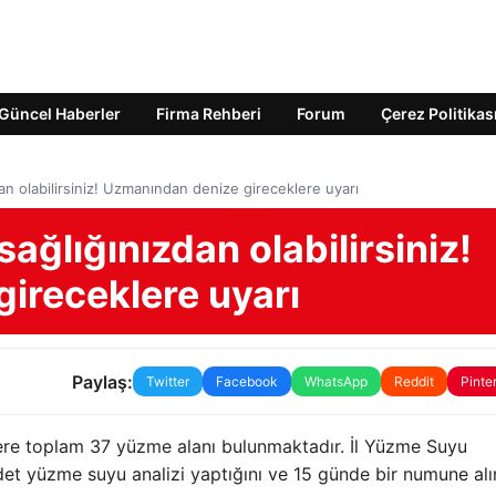
Güncel Haberler
Firma Rehberi
Forum
Çerez Politikas
an olabilirsiniz! Uzmanından denize gireceklere uyarı
ağlığınızdan olabilirsiniz!
ireceklere uyarı
Paylaş:
Twitter
Facebook
WhatsApp
Reddit
Pinte
zere toplam 37 yüzme alanı bulunmaktadır. İl Yüzme Suyu
et yüzme suyu analizi yaptığını ve 15 günde bir numune alı