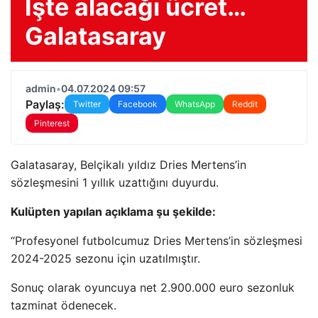
İşte alacağı ücret…
Galatasaray
admin
•
04.07.2024 09:57
Paylaş:
Twitter
Facebook
WhatsApp
Reddit
Pinterest
Galatasaray, Belçikalı yıldız Dries Mertens’in
sözleşmesini 1 yıllık uzattığını duyurdu.
Kulüpten yapılan açıklama şu şekilde:
“Profesyonel futbolcumuz Dries Mertens’in sözleşmesi
2024-2025 sezonu için uzatılmıştır.
Sonuç olarak oyuncuya net 2.900.000 euro sezonluk
tazminat ödenecek.