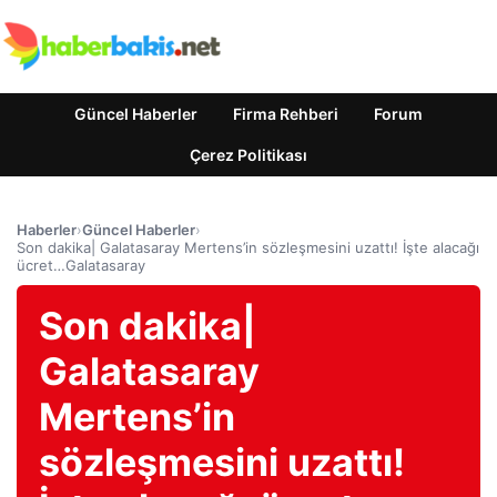
Güncel Haberler
Firma Rehberi
Forum
Çerez Politikası
Haberler
›
Güncel Haberler
›
Son dakika| Galatasaray Mertens’in sözleşmesini uzattı! İşte alacağı
ücret…Galatasaray
Son dakika|
Galatasaray
Mertens’in
sözleşmesini uzattı!