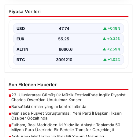
Bursa’daki orman yangını kontrol altında
Piyasa Verileri
USD
47.74
▲ +0.18%
EUR
55.25
▲ +0.32%
ALTIN
6660.6
▲ +2.59%
BTC
3091210
▲ +1.02%
Son Eklenen Haberler
23. Uluslararası Gümüşlük Müzik Festivali’nde İngiliz Piyanist
■
Charles Owen’dan Unutulmaz Konser
Bursa’daki orman yangını kontrol altında
■
Manisa’da Rüşvet Soruşturması: Yeni Parti İl Başkanı İlksen
■
Özalper Gözaltında
Fulham, Real Madrid’den İki Yıldız İle Anlaştı: Toplamda 50
■
Milyon Euro Üzerinde Bir Bedelle Transfer Gerçekleşti
Açık Hava Mutfakları ve Prestijli Yaşam Mekanları
■