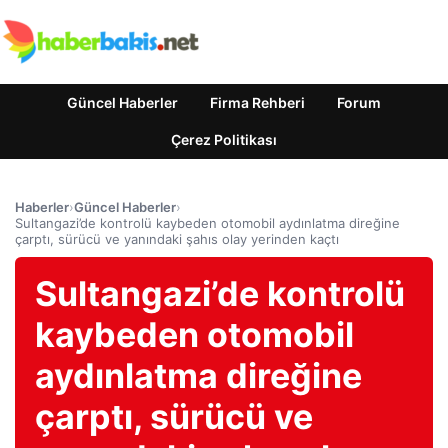
Güncel Haberler
Firma Rehberi
Forum
Çerez Politikası
Haberler
›
Güncel Haberler
›
Sultangazi’de kontrolü kaybeden otomobil aydınlatma direğine
çarptı, sürücü ve yanındaki şahıs olay yerinden kaçtı
Sultangazi’de kontrolü
kaybeden otomobil
aydınlatma direğine
çarptı, sürücü ve