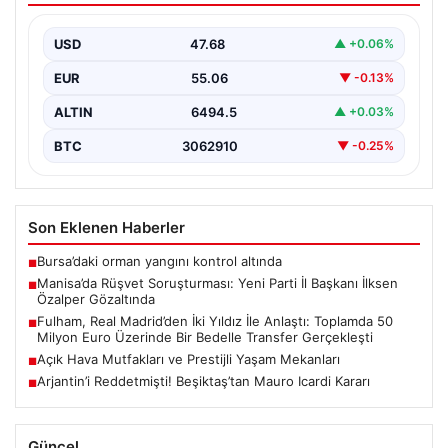
Gözaltında
USD
47.68
▲ +0.06%
Manisa’da yaşanan rüşvet operasyonu kapsamında Yeni
Parti Manisa İl Başkanı İlksen Özalper de gözaltına…
EUR
55.06
▼ -0.13%
ALTIN
6494.5
▲ +0.03%
BTC
3062910
▼ -0.25%
Son Eklenen Haberler
Bursa’daki orman yangını kontrol altında
■
Manisa’da Rüşvet Soruşturması: Yeni Parti İl Başkanı İlksen
■
Özalper Gözaltında
Fulham, Real Madrid’den İki Yıldız İle Anlaştı: Toplamda 50
■
Milyon Euro Üzerinde Bir Bedelle Transfer Gerçekleşti
Açık Hava Mutfakları ve Prestijli Yaşam Mekanları
■
Arjantin’i Reddetmişti! Beşiktaş’tan Mauro Icardi Kararı
■
Güncel