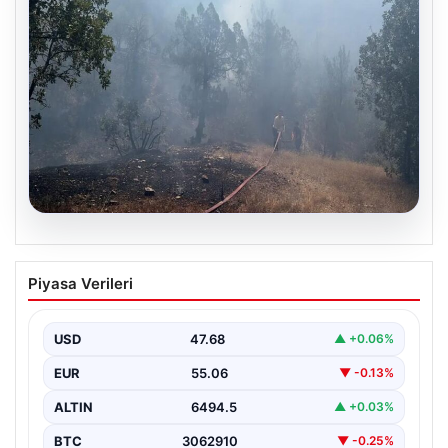
06.08.2026
Bursa’daki orman yangını kontrol altında
Piyasa Verileri
USD
47.68
▲ +0.06%
EUR
55.06
▼ -0.13%
ALTIN
6494.5
▲ +0.03%
BTC
3062910
▼ -0.25%