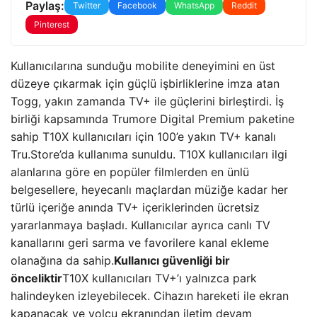
Paylaş:
Twitter
Facebook
WhatsApp
Reddit
Pinterest
Kullanıcılarına sunduğu mobilite deneyimini en üst
düzeye çıkarmak için güçlü işbirliklerine imza atan
Togg, yakın zamanda TV+ ile güçlerini birleştirdi. İş
birliği kapsamında Trumore Digital Premium paketine
sahip T10X kullanıcıları için 100’e yakın TV+ kanalı
Tru.Store’da kullanıma sunuldu. T10X kullanıcıları ilgi
alanlarına göre en popüler filmlerden en ünlü
belgesellere, heyecanlı maçlardan müziğe kadar her
türlü içeriğe anında TV+ içeriklerinden ücretsiz
yararlanmaya başladı. Kullanıcılar ayrıca canlı TV
kanallarını geri sarma ve favorilere kanal ekleme
olanağına da sahip.
Kullanıcı güvenliği bir
önceliktir
T10X kullanıcıları TV+’ı yalnızca park
halindeyken izleyebilecek. Cihazın hareketi ile ekran
kapanacak ve yolcu ekranından iletim devam