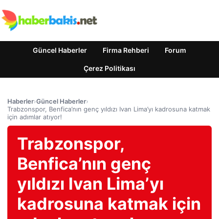
Güncel Haberler
Firma Rehberi
Forum
Çerez Politikası
Haberler
›
Güncel Haberler
›
Trabzonspor, Benfica’nın genç yıldızı Ivan Lima’yı kadrosuna katmak
için adımlar atıyor!
Trabzonspor,
Benfica’nın genç
yıldızı Ivan Lima’yı
kadrosuna katmak için