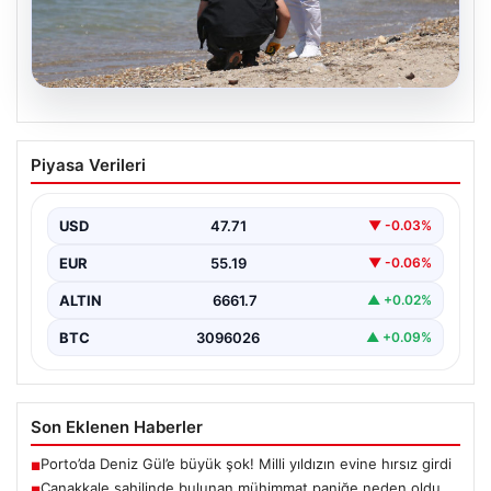
08.08.2026
Çanakkale sahilinde bulunan mühimmat
Piyasa Verileri
paniğe neden oldu
Çanakkale’nin merkezine bağlı Kepez beldesindeki
halka açık plajda deniz kıyısında metal bir cisim fark…
USD
47.71
▼ -0.03%
EUR
55.19
▼ -0.06%
ALTIN
6661.7
▲ +0.02%
BTC
3096026
▲ +0.09%
Son Eklenen Haberler
Porto’da Deniz Gül’e büyük şok! Milli yıldızın evine hırsız girdi
■
Çanakkale sahilinde bulunan mühimmat paniğe neden oldu
■