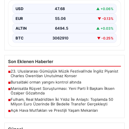
USD
47.68
▲ +0.06%
EUR
55.06
▼ -0.13%
ALTIN
6494.5
▲ +0.03%
BTC
3062910
▼ -0.25%
Son Eklenen Haberler
23. Uluslararası Gümüşlük Müzik Festivali’nde İngiliz Piyanist
■
Charles Owen’dan Unutulmaz Konser
Bursa’daki orman yangını kontrol altında
■
Manisa’da Rüşvet Soruşturması: Yeni Parti İl Başkanı İlksen
■
Özalper Gözaltında
Fulham, Real Madrid’den İki Yıldız İle Anlaştı: Toplamda 50
■
Milyon Euro Üzerinde Bir Bedelle Transfer Gerçekleşti
Açık Hava Mutfakları ve Prestijli Yaşam Mekanları
■