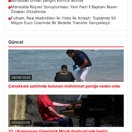
Bursa’daki orman yangını kontrol altında
■
Manisa’da Rüşvet Soruşturması: Yeni Parti İl Başkanı İlksen
■
Özalper Gözaltında
Fulham, Real Madrid’den İki Yıldız İle Anlaştı: Toplamda 50
■
Milyon Euro Üzerinde Bir Bedelle Transfer Gerçekleşti
Güncel
08/08/2026
Çanakkale sahilinde bulunan mühimmat paniğe neden oldu
07/08/2026
23. Uluslararası Gümüşlük Müzik Festivali’nde İngiliz