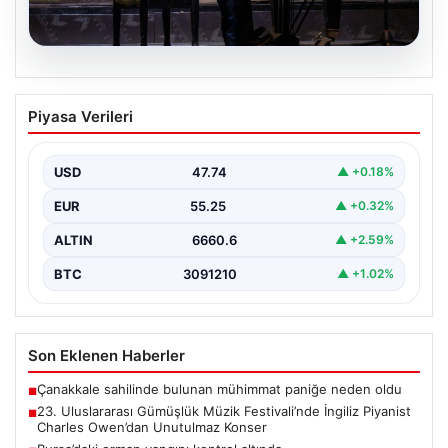
07.08.2026
23. Uluslararası Gümüşlük Müzik
Piyasa Verileri
Festivali’nde İngiliz Piyanist Charles
Owen’dan Unutulmaz Konser
USD
47.74
▲ +0.18%
Bodrum’un eşsiz atmosferinde düzenlenen 23.
Uluslararası Gümüşlük Müzik Festivali, bu yıl da
EUR
55.25
▲ +0.32%
sanatseverleri büyülemeye…
ALTIN
6660.6
▲ +2.59%
BTC
3091210
▲ +1.02%
Son Eklenen Haberler
Çanakkale sahilinde bulunan mühimmat paniğe neden oldu
■
23. Uluslararası Gümüşlük Müzik Festivali’nde İngiliz Piyanist
■
Charles Owen’dan Unutulmaz Konser