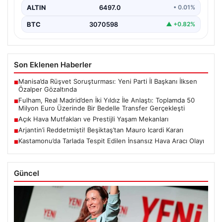
La…
ALTIN
6497.0
• 0.01%
BTC
3070598
▲ +0.82%
Son Eklenen Haberler
Manisa’da Rüşvet Soruşturması: Yeni Parti İl Başkanı İlksen
■
Özalper Gözaltında
Fulham, Real Madrid’den İki Yıldız İle Anlaştı: Toplamda 50
■
Milyon Euro Üzerinde Bir Bedelle Transfer Gerçekleşti
Açık Hava Mutfakları ve Prestijli Yaşam Mekanları
■
Arjantin’i Reddetmişti! Beşiktaş’tan Mauro Icardi Kararı
■
Kastamonu’da Tarlada Tespit Edilen İnsansız Hava Aracı Olayı
■
Güncel