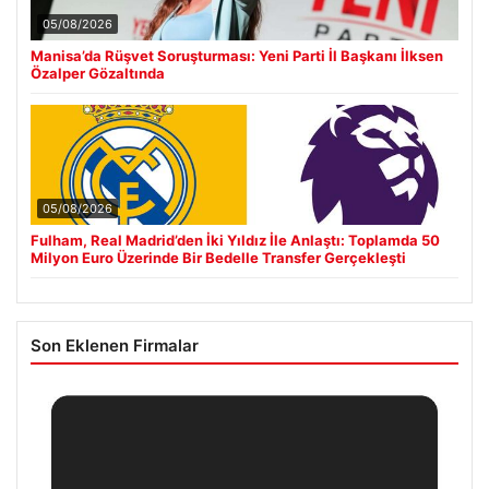
05/08/2026
Manisa’da Rüşvet Soruşturması: Yeni Parti İl Başkanı İlksen
Özalper Gözaltında
05/08/2026
Fulham, Real Madrid’den İki Yıldız İle Anlaştı: Toplamda 50
Milyon Euro Üzerinde Bir Bedelle Transfer Gerçekleşti
Son Eklenen Firmalar