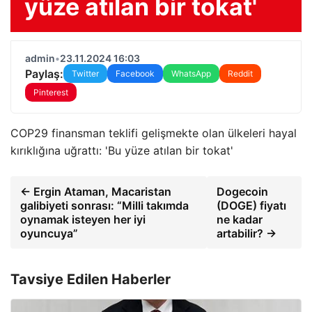
yüze atılan bir tokat'
admin
•
23.11.2024 16:03
Paylaş:
Twitter
Facebook
WhatsApp
Reddit
Pinterest
COP29 finansman teklifi gelişmekte olan ülkeleri hayal
kırıklığına uğrattı: 'Bu yüze atılan bir tokat'
← Ergin Ataman, Macaristan
Dogecoin
galibiyeti sonrası: “Milli takımda
(DOGE) fiyatı
oynamak isteyen her iyi
ne kadar
oyuncuya”
artabilir? →
Tavsiye Edilen Haberler