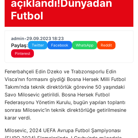
açıklandı!Dünyadan
Futbol
admin
•
29.09.2023 18:23
Paylaş:
Twitter
Facebook
WhatsApp
Reddit
Pinterest
Fenerbahçeli Edin Dzeko ve Trabzonsporlu Edin
Visca’nın formasını giydiği Bosna Hersek Milli Futbol
Takımı’nda teknik direktörlük görevine 50 yaşındaki
Savo Milosevic getirildi. Bosna Hersek Futbol
Federasyonu Yönetim Kurulu, bugün yapılan toplantı
sonrası Milosevic’in teknik direktörlüğe getirilmesine
karar verdi.
Milosevic, 2024 UEFA Avrupa Futbol Şampiyonası