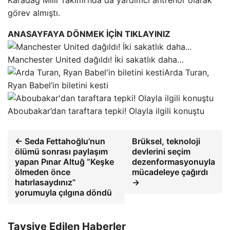
Karadağ Milli Takımı’nda da yardımcı antrenör olarak
görev almıştı.
ANASAYFAYA DÖNMEK İÇİN TIKLAYINIZ
Manchester United dağıldı! İki sakatlık daha…
Arda Turan,
Ryan Babel’in biletini kesti
Aboubakar’dan taraftara tepki! Olayla ilgili konuştu
← Seda Fettahoğlu’nun
Brüksel, teknoloji
ölümü sonrası paylaşım
devlerini seçim
yapan Pınar Altuğ “Keşke
dezenformasyonuyla
ölmeden önce
mücadeleye çağırdı
hatırlasaydınız”
→
yorumuyla çılgına döndü
Tavsiye Edilen Haberler