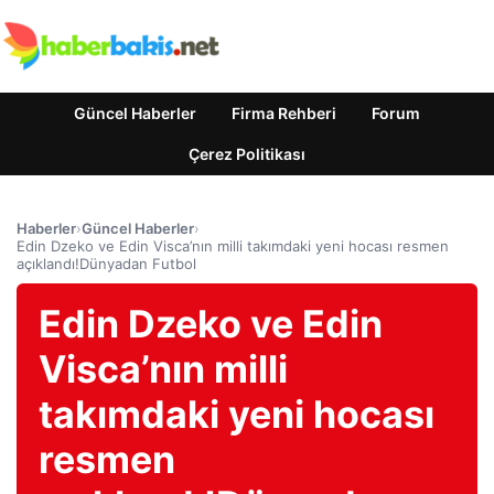
Güncel Haberler
Firma Rehberi
Forum
Çerez Politikası
Haberler
›
Güncel Haberler
›
Edin Dzeko ve Edin Visca’nın milli takımdaki yeni hocası resmen
açıklandı!Dünyadan Futbol
Edin Dzeko ve Edin
Visca’nın milli
takımdaki yeni hocası
resmen