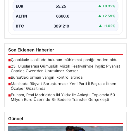
Uluslararası Gümüşlük Müzik Festivali, bu yıl da
EUR
55.25
▲ +0.32%
sanatseverleri büyülemeye…
ALTIN
6660.6
▲ +2.59%
BTC
3091210
▲ +1.02%
Son Eklenen Haberler
Çanakkale sahilinde bulunan mühimmat paniğe neden oldu
■
23. Uluslararası Gümüşlük Müzik Festivali’nde İngiliz Piyanist
■
Charles Owen’dan Unutulmaz Konser
Bursa’daki orman yangını kontrol altında
■
Manisa’da Rüşvet Soruşturması: Yeni Parti İl Başkanı İlksen
■
Özalper Gözaltında
Fulham, Real Madrid’den İki Yıldız İle Anlaştı: Toplamda 50
■
Milyon Euro Üzerinde Bir Bedelle Transfer Gerçekleşti
Güncel