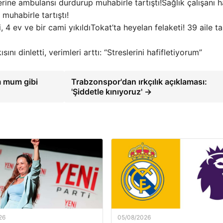
Sağlık çalışanı h
uhabirle tartıştı!
Tokat’ta heyelan felaketi! 39 aile ta
ısını dinletti, verimleri arttı: “Streslerini hafifletiyorum”
m mum gibi
Trabzonspor'dan ırkçılık açıklaması:
'Şiddetle kınıyoruz' →
26
05/08/2026