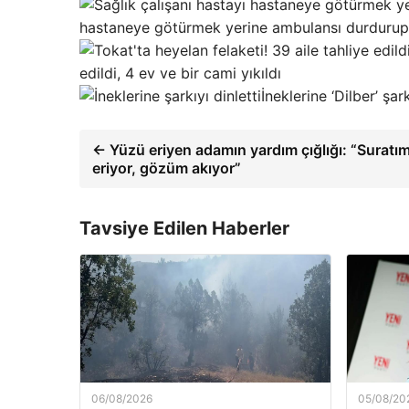
hastaneye götürmek yerine ambulansı durdurup m
edildi, 4 ev ve bir cami yıkıldı
İneklerine ‘Dilber’ şark
← Yüzü eriyen adamın yardım çığlığı: “Suratı
eriyor, gözüm akıyor”
Tavsiye Edilen Haberler
06/08/2026
05/08/20