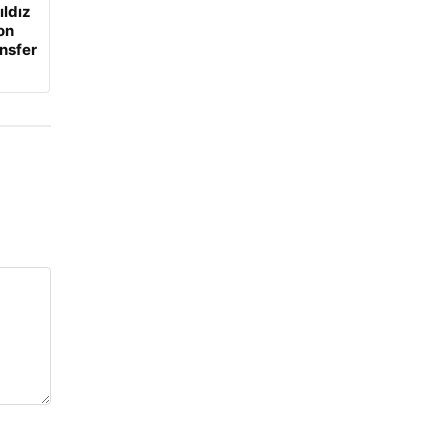
ıldız
on
ansfer