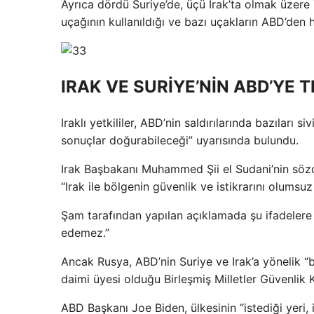
Ayrıca dördü Suriye’de, üçü Irak’ta olmak üzere
uçağının kullanıldığı ve bazı uçakların ABD’den ha
IRAK VE SURİYE’NİN ABD’YE T
Iraklı yetkililer, ABD’nin saldırılarında bazıları s
sonuçlar doğurabileceği” uyarısında bulundu.
Irak Başbakanı Muhammed Şii el Sudani’nin sözcü
“Irak ile bölgenin güvenlik ve istikrarını olumsuz
Şam tarafından yapılan açıklamada şu ifadelere y
edemez.”
Ancak Rusya, ABD’nin Suriye ve Irak’a yönelik “ba
daimi üyesi olduğu Birleşmiş Milletler Güvenlik Ko
ABD Başkanı Joe Biden, ülkesinin “istediği yeri,