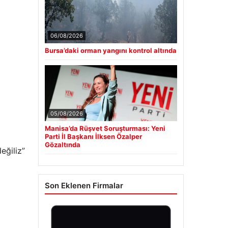
06/08/2026
Bursa’daki orman yangını kontrol altında
05/08/2026
Manisa’da Rüşvet Soruşturması: Yeni
Parti İl Başkanı İlksen Özalper
Gözaltında
eğiliz”
Son Eklenen Firmalar