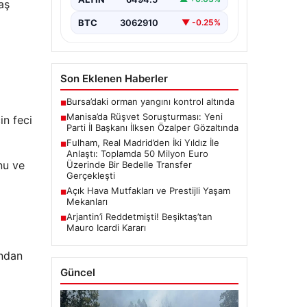
aş
de gözaltına…
BTC
3062910
▼ -0.25%
Son Eklenen Haberler
Bursa’daki orman yangını kontrol altında
■
Manisa’da Rüşvet Soruşturması: Yeni
in feci
■
Parti İl Başkanı İlksen Özalper Gözaltında
Fulham, Real Madrid’den İki Yıldız İle
■
Anlaştı: Toplamda 50 Milyon Euro
nu ve
Üzerinde Bir Bedelle Transfer
Gerçekleşti
Açık Hava Mutfakları ve Prestijli Yaşam
■
Mekanları
Arjantin’i Reddetmişti! Beşiktaş’tan
■
Mauro Icardi Kararı
ından
Güncel