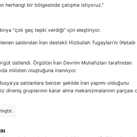
n herhangi bir bölgesinde çatışma istiyoruz.”
rıya “çok geç tepki verdiği” için eleştiriyor.
nen saldırıdan İran destekli Hizbullah Tugayları’nı (Ketaib
ı örgüt üstlendi. Örgütün İran Devrim Muhafızları tarafından
yıda milisten oluştuğuna inanılıyor.
ın Rusya’ya satılanlara benzer şekilde İran yapımı olduğunu
iz direniş gruplarının karar alma mekanizmalarının parçası d
ıştır.
IN