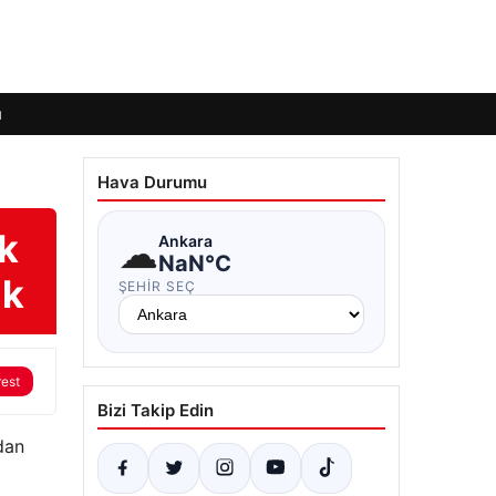
ı
Hava Durumu
ak
☁
Ankara
NaN°C
ak
ŞEHIR SEÇ
rest
Bizi Takip Edin
ndan