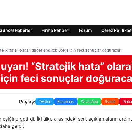
Güncel Haberler
Firma Rehberi
Forum
Çerez Politikas
atejik hata” olarak değerlendirdi: Bölge için feci sonuçlar doğuracak
uyarı! “Stratejik hata” olar
 için feci sonuçlar doğurac
Paylaş:
Twitter
Facebook
WhatsApp
Reddit
Pinte
 eşiğine getirdi. İki ülke arasındaki sert açıklamaların ardı
daha geldi.