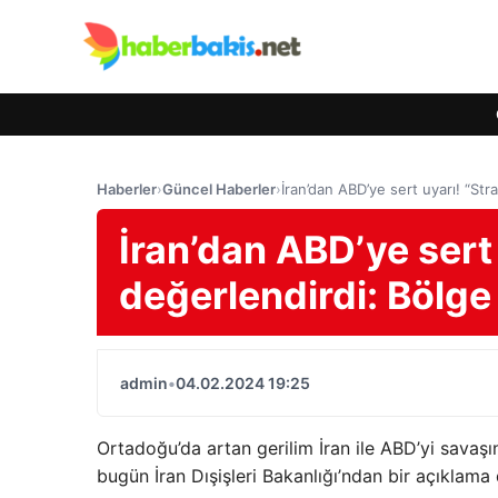
Haberler
›
Güncel Haberler
›
İran’dan ABD’ye sert uyarı! “Str
İran’dan ABD’ye sert 
değerlendirdi: Bölge
admin
•
04.02.2024 19:25
Ortadoğu’da artan gerilim İran ile ABD’yi savaşın
bugün İran Dışişleri Bakanlığı’ndan bir açıklama 