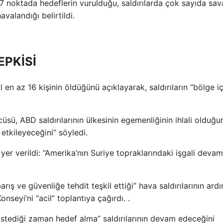
 7 noktada hedeflerin vurulduğu, saldırılarda çok sayıda sav
valandığı belirtildi.
EPKİSİ
ivil en az 16 kişinin öldüğünü açıklayarak, saldırıların “bölge iç
sü, ABD saldırılarının ülkesinin egemenliğinin ihlali olduğu
 etkileyeceğini” söyledi.
er verildi: “Amerika’nın Suriye topraklarındaki işgali devam
rış ve güvenliğe tehdit teşkil ettiği” hava saldırılarının ard
nseyi’ni “acil” toplantıya çağırdı. .
 istediği zaman hedef alma” saldırılarının devam edeceğini