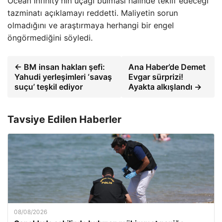
Ocean Infinity’nin uçağı bulması halinde teklif edeceği
tazminatı açıklamayı reddetti. Maliyetin sorun
olmadığını ve araştırmaya herhangi bir engel
öngörmediğini söyledi.
← BM insan hakları şefi:
Ana Haber’de Demet
Yahudi yerleşimleri ‘savaş
Evgar sürprizi!
suçu’ teşkil ediyor
Ayakta alkışlandı →
Tavsiye Edilen Haberler
08/08/2026