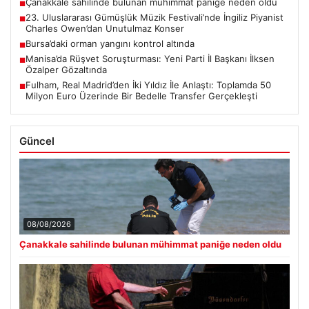
Çanakkale sahilinde bulunan mühimmat paniğe neden oldu
■
23. Uluslararası Gümüşlük Müzik Festivali’nde İngiliz Piyanist
■
Charles Owen’dan Unutulmaz Konser
Bursa’daki orman yangını kontrol altında
■
Manisa’da Rüşvet Soruşturması: Yeni Parti İl Başkanı İlksen
■
Özalper Gözaltında
Fulham, Real Madrid’den İki Yıldız İle Anlaştı: Toplamda 50
■
Milyon Euro Üzerinde Bir Bedelle Transfer Gerçekleşti
Güncel
08/08/2026
Çanakkale sahilinde bulunan mühimmat paniğe neden oldu