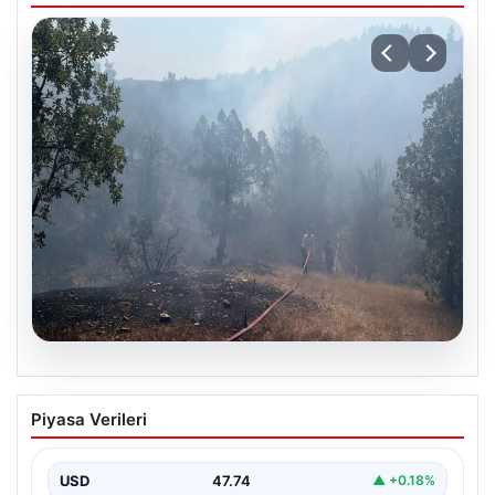
06.08.2026
Bursa’daki orman yangını kontrol altında
Piyasa Verileri
USD
47.74
▲ +0.18%