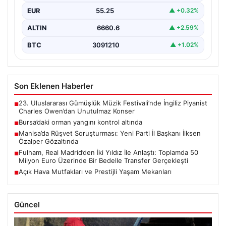
EUR
55.25
▲ +0.32%
ALTIN
6660.6
▲ +2.59%
BTC
3091210
▲ +1.02%
Son Eklenen Haberler
23. Uluslararası Gümüşlük Müzik Festivali’nde İngiliz Piyanist
■
Charles Owen’dan Unutulmaz Konser
Bursa’daki orman yangını kontrol altında
■
Manisa’da Rüşvet Soruşturması: Yeni Parti İl Başkanı İlksen
■
Özalper Gözaltında
Fulham, Real Madrid’den İki Yıldız İle Anlaştı: Toplamda 50
■
Milyon Euro Üzerinde Bir Bedelle Transfer Gerçekleşti
Açık Hava Mutfakları ve Prestijli Yaşam Mekanları
■
Güncel