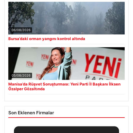
06/08/2026
Bursa’daki orman yangını kontrol altında
05/08/2026
Manisa’da Rüşvet Soruşturması: Yeni Parti İl Başkanı İlksen
Özalper Gözaltında
Son Eklenen Firmalar