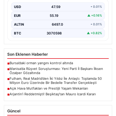
Gözaltında
USD
47.59
• 0.01%
Manisa’da yaşanan rüşvet operasyonu kapsamında Yeni
Parti Manisa İl Başkanı İlksen Özalper de gözaltına…
EUR
55.19
▲ +0.16%
ALTIN
6497.0
• 0.01%
BTC
3070598
▲ +0.82%
Son Eklenen Haberler
Bursa’daki orman yangını kontrol altında
■
Manisa’da Rüşvet Soruşturması: Yeni Parti İl Başkanı İlksen
■
Özalper Gözaltında
Fulham, Real Madrid’den İki Yıldız İle Anlaştı: Toplamda 50
■
Milyon Euro Üzerinde Bir Bedelle Transfer Gerçekleşti
Açık Hava Mutfakları ve Prestijli Yaşam Mekanları
■
Arjantin’i Reddetmişti! Beşiktaş’tan Mauro Icardi Kararı
■
Güncel