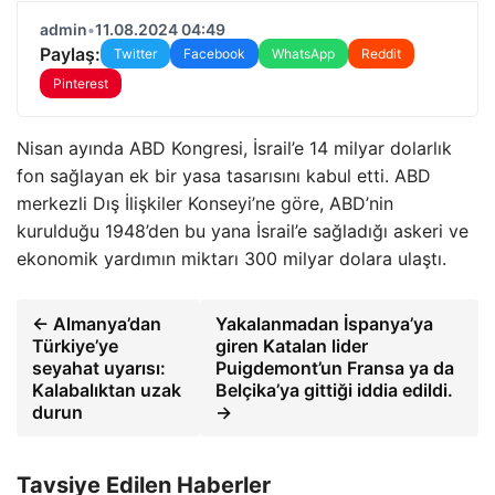
admin
•
11.08.2024 04:49
Paylaş:
Twitter
Facebook
WhatsApp
Reddit
Pinterest
Nisan ayında ABD Kongresi, İsrail’e 14 milyar dolarlık
fon sağlayan ek bir yasa tasarısını kabul etti. ABD
merkezli Dış İlişkiler Konseyi’ne göre, ABD’nin
kurulduğu 1948’den bu yana İsrail’e sağladığı askeri ve
ekonomik yardımın miktarı 300 milyar dolara ulaştı.
← Almanya’dan
Yakalanmadan İspanya’ya
Türkiye’ye
giren Katalan lider
seyahat uyarısı:
Puigdemont’un Fransa ya da
Kalabalıktan uzak
Belçika’ya gittiği iddia edildi.
durun
→
Tavsiye Edilen Haberler