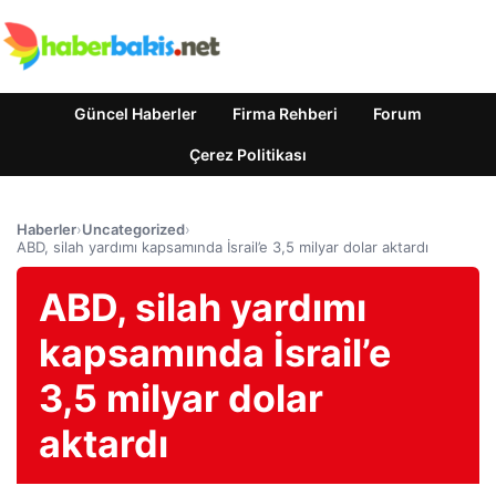
Güncel Haberler
Firma Rehberi
Forum
Çerez Politikası
Haberler
›
Uncategorized
›
ABD, silah yardımı kapsamında İsrail’e 3,5 milyar dolar aktardı
ABD, silah yardımı
kapsamında İsrail’e
3,5 milyar dolar
aktardı