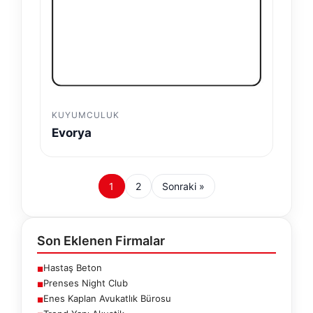
KUYUMCULUK
Evorya
1
2
Sonraki »
Son Eklenen Firmalar
Hastaş Beton
■
Prenses Night Club
■
Enes Kaplan Avukatlık Bürosu
■