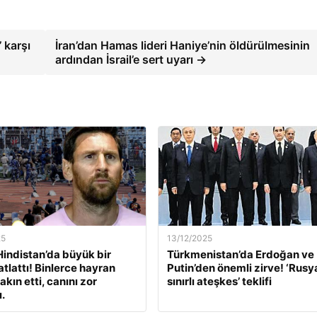
 karşı
İran’dan Hamas lideri Haniye’nin öldürülmesinin
ardından İsrail’e sert uyarı →
25
13/12/2025
Hindistan’da büyük bir
Türkmenistan’da Erdoğan ve
atlattı! Binlerce hayran
Putin’den önemli zirve! ‘Rusya
kın etti, canını zor
sınırlı ateşkes’ teklifi
.