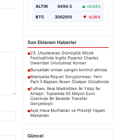
ALTIN
6494.5
▲ +0.03%
BTC
3062910
▼ -0.25%
Son Eklenen Haberler
23. Uluslararası Gümüşlük Müzik
■
Festivali’nde İngiliz Piyanist Charles
Owen’dan Unutulmaz Konser
Bursa’daki orman yangını kontrol altında
■
Manisa’da Rüşvet Soruşturması: Yeni
■
Parti İl Başkanı İlksen Özalper Gözaltında
Fulham, Real Madrid’den İki Yıldız İle
■
Anlaştı: Toplamda 50 Milyon Euro
Üzerinde Bir Bedelle Transfer
Gerçekleşti
Açık Hava Mutfakları ve Prestijli Yaşam
■
Mekanları
Güncel