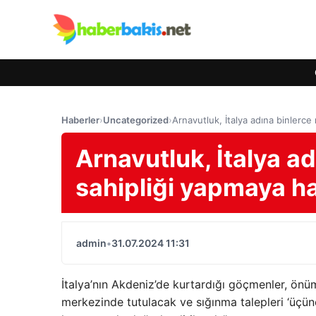
Haberler
›
Uncategorized
›
Arnavutluk, İtalya adına binlerce
Arnavutluk, İtalya a
sahipliği yapmaya ha
admin
•
31.07.2024 11:31
İtalya’nın Akdeniz’de kurtardığı göçmenler, önü
merkezinde tutulacak ve sığınma talepleri ‘üçünc