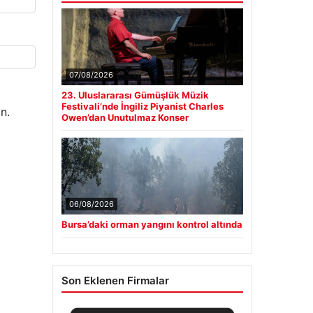
07/08/2026
23. Uluslararası Gümüşlük Müzik
Festivali’nde İngiliz Piyanist Charles
n.
Owen’dan Unutulmaz Konser
06/08/2026
Bursa’daki orman yangını kontrol altında
Son Eklenen Firmalar