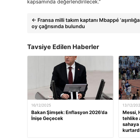
kapsamında değerlendirilecek.”
← Fransa milli takım kaptanı Mbappé ‘aşırılığa’
oy çağrısında bulundu
Tavsiye Edilen Haberler
16/12/2025
13/12/20
Bakan Şimşek: Enflasyon 2026’da
Messi, 
İnişe Geçecek
tehlike 
sahaya a
kurtardı