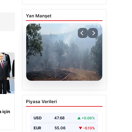
Yan Manşet
06.08.2026
Bursa’daki orman
Piyasa Verileri
yangını kontrol altında
 için
USD
47.68
▲ +0.06%
EUR
55.06
▼ -0.13%