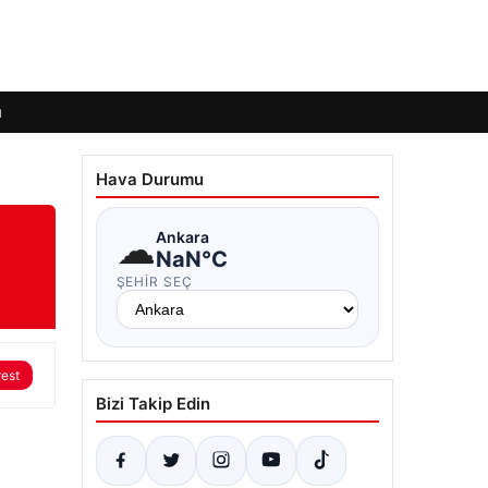
ı
Hava Durumu
☁
Ankara
NaN°C
ŞEHIR SEÇ
rest
Bizi Takip Edin