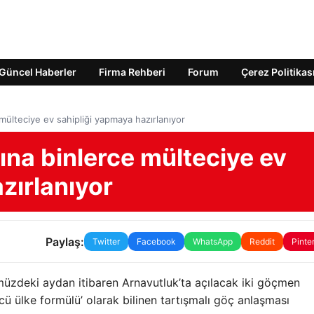
Güncel Haberler
Firma Rehberi
Forum
Çerez Politikas
 mülteciye ev sahipliği yapmaya hazırlanıyor
dına binlerce mülteciye ev
zırlanıyor
Paylaş:
Twitter
Facebook
WhatsApp
Reddit
Pinte
müzdeki aydan itibaren Arnavutluk’ta açılacak iki göçmen
ü ülke formülü’ olarak bilinen tartışmalı göç anlaşması