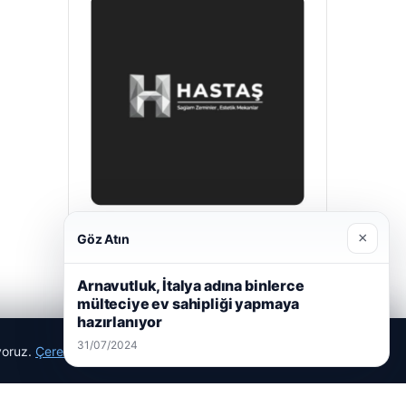
Hastaş Beton
×
Göz Atın
26/05/2026
Arnavutluk, İtalya adına binlerce
mülteciye ev sahipliği yapmaya
hazırlanıyor
31/07/2024
ıyoruz.
Çerez Politikamız
Reddet
Kabul Et