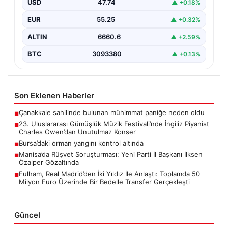
USD
47.74
▲ +0.18%
Bodrum’un eşsiz atmosferinde düzenlenen 23.
Uluslararası Gümüşlük Müzik Festivali, bu yıl da
EUR
55.25
▲ +0.32%
sanatseverleri büyülemeye…
ALTIN
6660.6
▲ +2.59%
BTC
3093380
▲ +0.13%
Son Eklenen Haberler
Çanakkale sahilinde bulunan mühimmat paniğe neden oldu
■
23. Uluslararası Gümüşlük Müzik Festivali’nde İngiliz Piyanist
■
Charles Owen’dan Unutulmaz Konser
Bursa’daki orman yangını kontrol altında
■
Manisa’da Rüşvet Soruşturması: Yeni Parti İl Başkanı İlksen
■
Özalper Gözaltında
Fulham, Real Madrid’den İki Yıldız İle Anlaştı: Toplamda 50
■
Milyon Euro Üzerinde Bir Bedelle Transfer Gerçekleşti
Güncel