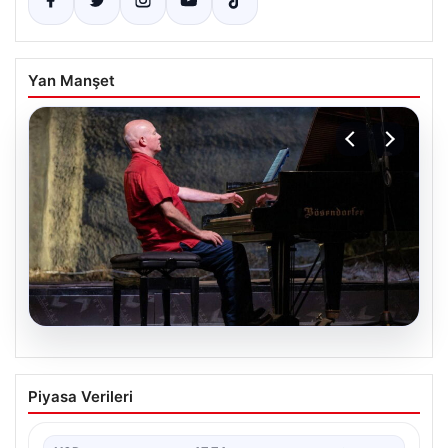
Yan Manşet
07.08.2026
23. Uluslararası Gümüşlük Müzik
Piyasa Verileri
Festivali’nde İngiliz Piyanist Charles
Owen’dan Unutulmaz Konser