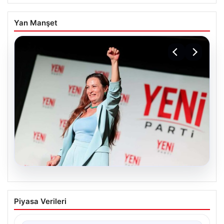
Yan Manşet
05.08.2026
Manisa’da Rüşvet Soruşturması: Yeni
Piyasa Verileri
Parti İl Başkanı İlksen Özalper
Gözaltında