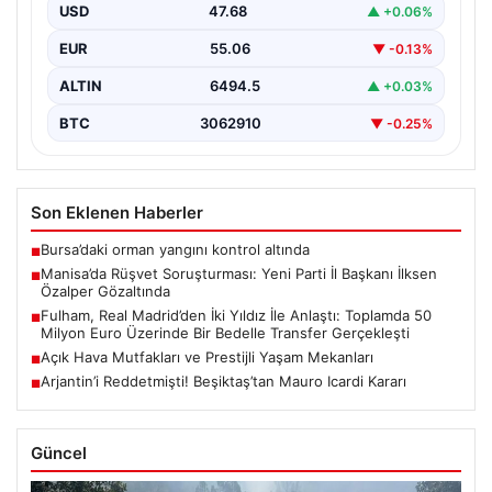
USD
47.68
▲ +0.06%
Manisa’da yaşanan rüşvet operasyonu kapsamında Yeni
Parti Manisa İl Başkanı İlksen Özalper de gözaltına…
EUR
55.06
▼ -0.13%
ALTIN
6494.5
▲ +0.03%
BTC
3062910
▼ -0.25%
Son Eklenen Haberler
Bursa’daki orman yangını kontrol altında
■
Manisa’da Rüşvet Soruşturması: Yeni Parti İl Başkanı İlksen
■
Özalper Gözaltında
Fulham, Real Madrid’den İki Yıldız İle Anlaştı: Toplamda 50
■
Milyon Euro Üzerinde Bir Bedelle Transfer Gerçekleşti
Açık Hava Mutfakları ve Prestijli Yaşam Mekanları
■
Arjantin’i Reddetmişti! Beşiktaş’tan Mauro Icardi Kararı
■
Güncel