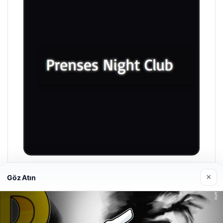
Prenses Night Club
×
Göz Atın
29/04/2026