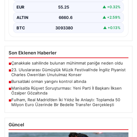
Uluslararası Gümüşlük Müzik Festivali, bu yıl da
EUR
55.25
▲ +0.32%
sanatseverleri büyülemeye…
ALTIN
6660.6
▲ +2.59%
BTC
3093380
▲ +0.13%
Son Eklenen Haberler
Çanakkale sahilinde bulunan mühimmat paniğe neden oldu
■
23. Uluslararası Gümüşlük Müzik Festivali’nde İngiliz Piyanist
■
Charles Owen’dan Unutulmaz Konser
Bursa’daki orman yangını kontrol altında
■
Manisa’da Rüşvet Soruşturması: Yeni Parti İl Başkanı İlksen
■
Özalper Gözaltında
Fulham, Real Madrid’den İki Yıldız İle Anlaştı: Toplamda 50
■
Milyon Euro Üzerinde Bir Bedelle Transfer Gerçekleşti
Güncel