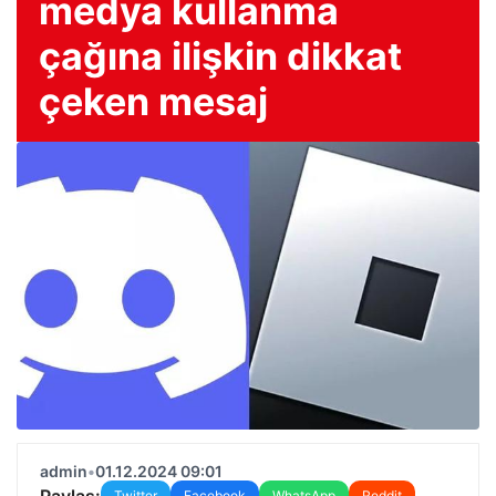
medya kullanma
çağına ilişkin dikkat
çeken mesaj
admin
•
01.12.2024 09:01
Paylaş:
Twitter
Facebook
WhatsApp
Reddit