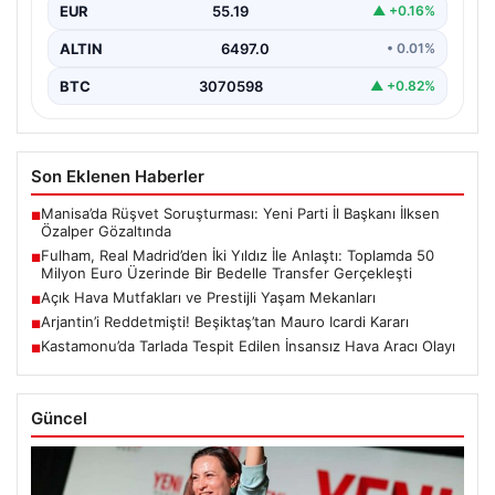
Premier Lig’in köklü ekiplerinden Fulham, transfer
EUR
55.19
▲ +0.16%
pazarlığında önemli bir adım attı. İngiltere temsilcisi,
La…
ALTIN
6497.0
• 0.01%
BTC
3070598
▲ +0.82%
Son Eklenen Haberler
Manisa’da Rüşvet Soruşturması: Yeni Parti İl Başkanı İlksen
■
Özalper Gözaltında
Fulham, Real Madrid’den İki Yıldız İle Anlaştı: Toplamda 50
■
Milyon Euro Üzerinde Bir Bedelle Transfer Gerçekleşti
Açık Hava Mutfakları ve Prestijli Yaşam Mekanları
■
Arjantin’i Reddetmişti! Beşiktaş’tan Mauro Icardi Kararı
■
Kastamonu’da Tarlada Tespit Edilen İnsansız Hava Aracı Olayı
■
Güncel