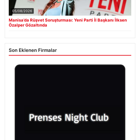
05/08/2026
Manisa’da Rüşvet Soruşturması: Yeni Parti İl Başkanı İlksen
Özalper Gözaltında
Son Eklenen Firmalar