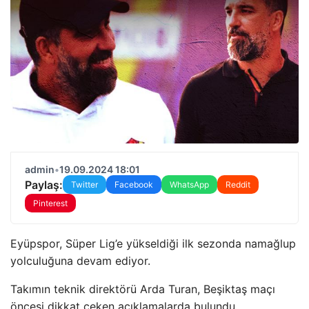
admin
•
19.09.2024 18:01
Paylaş:
Twitter
Facebook
WhatsApp
Reddit
Pinterest
Eyüpspor, Süper Lig’e yükseldiği ilk sezonda namağlup
yolculuğuna devam ediyor.
Takımın teknik direktörü Arda Turan, Beşiktaş maçı
öncesi dikkat çeken açıklamalarda bulundu.