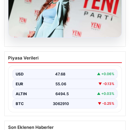
05.08.2026
Manisa’da Rüşvet Soruşturması: Yeni
Piyasa Verileri
Parti İl Başkanı İlksen Özalper
Gözaltında
USD
47.68
▲ +0.06%
Manisa’da yaşanan rüşvet operasyonu kapsamında Yeni
Parti Manisa İl Başkanı İlksen Özalper de gözaltına…
EUR
55.06
▼ -0.13%
ALTIN
6494.5
▲ +0.03%
BTC
3062910
▼ -0.25%
Son Eklenen Haberler