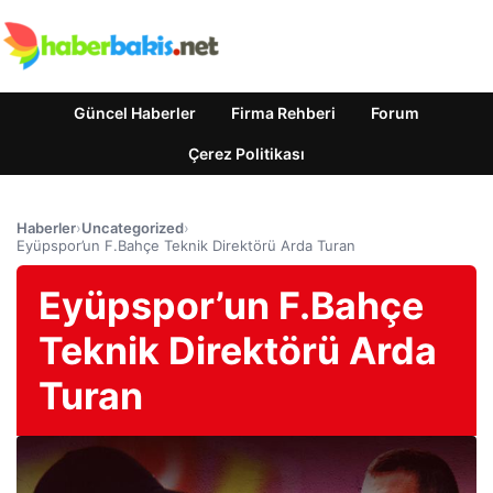
Güncel Haberler
Firma Rehberi
Forum
Çerez Politikası
Haberler
›
Uncategorized
›
Eyüpspor’un F.Bahçe Teknik Direktörü Arda Turan
Eyüpspor’un F.Bahçe
Teknik Direktörü Arda
Turan