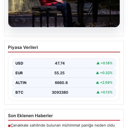
07.08.2026
23. Uluslararası Gümüşlük Müzik
Piyasa Verileri
Festivali’nde İngiliz Piyanist Charles
Owen’dan Unutulmaz Konser
USD
47.74
▲ +0.18%
Bodrum’un eşsiz atmosferinde düzenlenen 23.
Uluslararası Gümüşlük Müzik Festivali, bu yıl da
EUR
55.25
▲ +0.32%
sanatseverleri büyülemeye…
ALTIN
6660.6
▲ +2.59%
BTC
3093380
▲ +0.13%
Son Eklenen Haberler
Çanakkale sahilinde bulunan mühimmat paniğe neden oldu
■