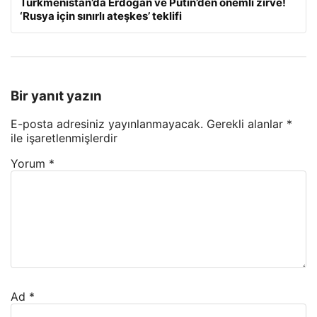
Türkmenistan’da Erdoğan ve Putin’den önemli zirve!
‘Rusya için sınırlı ateşkes’ teklifi
Bir yanıt yazın
E-posta adresiniz yayınlanmayacak.
Gerekli alanlar
*
ile işaretlenmişlerdir
Yorum
*
Ad
*