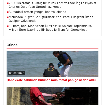
23. Uluslararası Gümüşlük Müzik Festivali’nde İngiliz Piyanist
■
Charles Owen’dan Unutulmaz Konser
Bursa’daki orman yangını kontrol altında
■
Manisa’da Rüşvet Soruşturması: Yeni Parti İl Başkanı İlksen
■
Özalper Gözaltında
Fulham, Real Madrid’den İki Yıldız İle Anlaştı: Toplamda 50
■
Milyon Euro Üzerinde Bir Bedelle Transfer Gerçekleşti
Güncel
08/08/2026
Çanakkale sahilinde bulunan mühimmat paniğe neden oldu