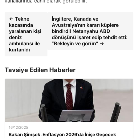
kanallarında canlı olarak görülebilir.
← Tekne
İngiltere, Kanada ve
kazasında
Avustralya’nın kararı küplere
yaralanan kişi
bindirdi! Netanyahu ABD
deniz
dönüşünü işaret edip tehdit etti:
ambulansı ile
“Bekleyin ve görün” →
kurtarıldı
Tavsiye Edilen Haberler
16/12/2025
Bakan Şimşek: Enflasyon 2026’da İnişe Geçecek