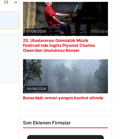
23
→
07/08/2026
23. Uluslararası Gümüşlük Müzik
Festivali’nde İngiliz Piyanist Charles
Owen’dan Unutulmaz Konser
06/08/2026
Bursa’daki orman yangını kontrol altında
Son Eklenen Firmalar