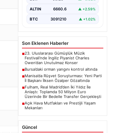
ALTIN
6660.6
▲ +2.59%
BTC
3091210
▲ +1.02%
Son Eklenen Haberler
23. Uluslararası Gümüşlük Müzik
■
Festivali’nde İngiliz Piyanist Charles
Owen’dan Unutulmaz Konser
Bursa’daki orman yangını kontrol altında
■
Manisa’da Rüşvet Soruşturması: Yeni Parti
■
İl Başkanı İlksen Özalper Gözaltında
Fulham, Real Madrid’den İki Yıldız İle
■
Anlaştı: Toplamda 50 Milyon Euro
Üzerinde Bir Bedelle Transfer Gerçekleşti
Açık Hava Mutfakları ve Prestijli Yaşam
■
Mekanları
Güncel