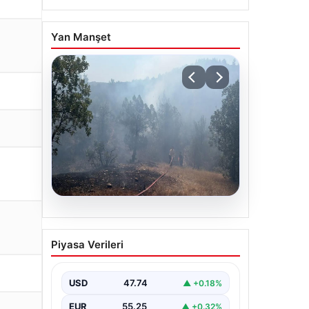
Yan Manşet
06.08.2026
Bursa’daki orman yangını
Piyasa Verileri
kontrol altında
USD
47.74
▲ +0.18%
EUR
55.25
▲ +0.32%