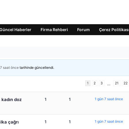
Güncel Haberler
Firma Rehberi
Forum
Çerez Politikas
 7 saat önce
tarihinde güncellendi.
1
2
3
21
22
…
n kadın doz
1
1
1 gün 7 saat önce
alka çağrı
1
1
1 gün 7 saat önce