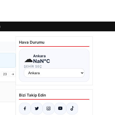
ı
Hava Durumu
☁
Ankara
NaN°C
ŞEHIR SEÇ
23
→
Bizi Takip Edin