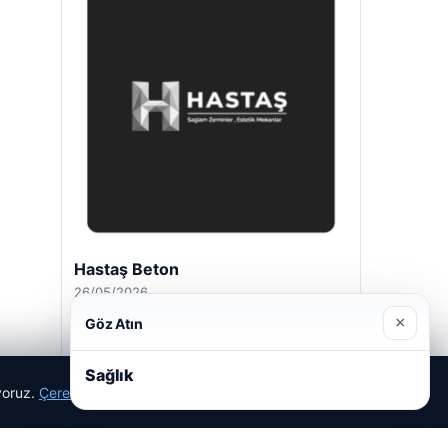
Hastaş Beton
26/05/2026
×
Göz Atın
Sağlık
ıyoruz.
Çerez Politikamız
Reddet
Kabul Et