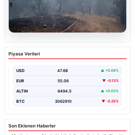
06.08.2026
Bursa’daki orman yangını kontrol altında
Piyasa Verileri
USD
47.68
▲ +0.06%
EUR
55.06
▼ -0.13%
ALTIN
6494.5
▲ +0.03%
BTC
3062910
▼ -0.25%
Son Eklenen Haberler