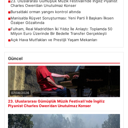
23. Uluslararası Gümüşlük Müzik Festivali’nde İngiliz Piyanist
■
Charles Owen’dan Unutulmaz Konser
Bursa’daki orman yangını kontrol altında
■
Manisa’da Rüşvet Soruşturması: Yeni Parti İl Başkanı İlksen
■
Özalper Gözaltında
Fulham, Real Madrid’den İki Yıldız İle Anlaştı: Toplamda 50
■
Milyon Euro Üzerinde Bir Bedelle Transfer Gerçekleşti
Açık Hava Mutfakları ve Prestijli Yaşam Mekanları
■
Güncel
07/08/2026
23. Uluslararası Gümüşlük Müzik Festivali’nde İngiliz
Piyanist Charles Owen’dan Unutulmaz Konser