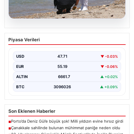
08.08.2026
Çanakkale sahilinde bulunan mühimmat
Piyasa Verileri
paniğe neden oldu
Çanakkale'nin merkezine bağlı Kepez beldesindeki
halka açık plajda deniz kıyısında metal bir cisim fark…
USD
47.71
▼ -0.03%
EUR
55.19
▼ -0.06%
ALTIN
6661.7
▲ +0.02%
BTC
3096026
▲ +0.09%
Son Eklenen Haberler
Porto’da Deniz Gül’e büyük şok! Milli yıldızın evine hırsız girdi
■
Çanakkale sahilinde bulunan mühimmat paniğe neden oldu
■