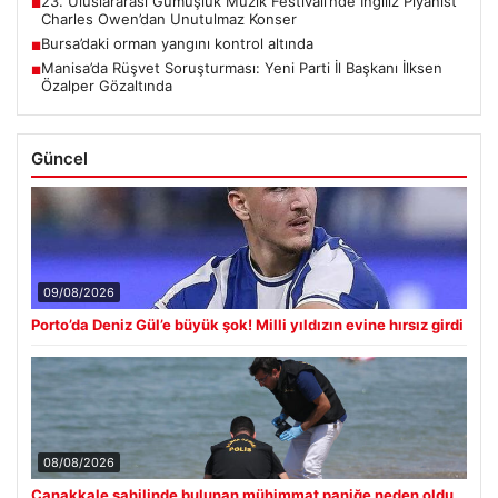
23. Uluslararası Gümüşlük Müzik Festivali’nde İngiliz Piyanist
■
Charles Owen’dan Unutulmaz Konser
Bursa’daki orman yangını kontrol altında
■
Manisa’da Rüşvet Soruşturması: Yeni Parti İl Başkanı İlksen
■
Özalper Gözaltında
Güncel
09/08/2026
Porto’da Deniz Gül’e büyük şok! Milli yıldızın evine hırsız girdi
08/08/2026
Çanakkale sahilinde bulunan mühimmat paniğe neden oldu