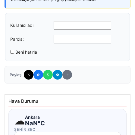
Kullanıcı adı:
Parola:
Beni hatırla
Paylaş:
Hava Durumu
☁
Ankara
NaN°C
ŞEHIR SEÇ