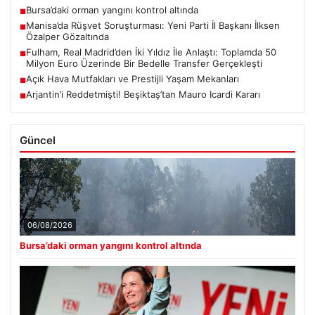
Bursa’daki orman yangını kontrol altında
■
Manisa’da Rüşvet Soruşturması: Yeni Parti İl Başkanı İlksen
■
Özalper Gözaltında
Fulham, Real Madrid’den İki Yıldız İle Anlaştı: Toplamda 50
■
Milyon Euro Üzerinde Bir Bedelle Transfer Gerçekleşti
Açık Hava Mutfakları ve Prestijli Yaşam Mekanları
■
Arjantin’i Reddetmişti! Beşiktaş’tan Mauro Icardi Kararı
■
Güncel
06/08/2026
Bursa’daki orman yangını kontrol altında