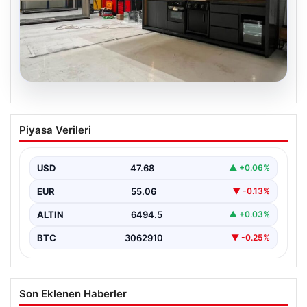
04.08.2026
Açık Hava Mutfakları ve Prestijli Yaşam
Piyasa Verileri
Mekanları
Doğal hava yaşamı günümüzde önemli bir dönüşüm
göstermektedir. Baştan başa lüks evlerde yaşayan ev…
USD
47.68
▲ +0.06%
EUR
55.06
▼ -0.13%
ALTIN
6494.5
▲ +0.03%
BTC
3062910
▼ -0.25%
Son Eklenen Haberler