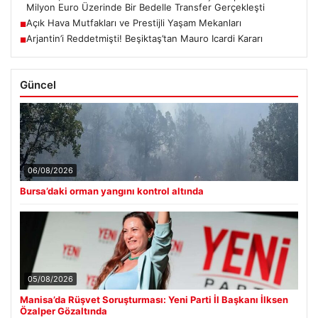
Milyon Euro Üzerinde Bir Bedelle Transfer Gerçekleşti
Açık Hava Mutfakları ve Prestijli Yaşam Mekanları
■
Arjantin’i Reddetmişti! Beşiktaş’tan Mauro Icardi Kararı
■
Güncel
06/08/2026
Bursa’daki orman yangını kontrol altında
05/08/2026
Manisa’da Rüşvet Soruşturması: Yeni Parti İl Başkanı İlksen
Özalper Gözaltında