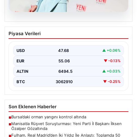
05.08.2026
Manisa’da Rüşvet Soruşturması: Yeni
Piyasa Verileri
Parti İl Başkanı İlksen Özalper
Gözaltında
USD
47.68
▲ +0.06%
Manisa'da yaşanan rüşvet operasyonu kapsamında
Yeni Parti Manisa İl Başkanı İlksen Özalper de
EUR
55.06
▼ -0.13%
gözaltına…
ALTIN
6494.5
▲ +0.03%
BTC
3062910
▼ -0.25%
Son Eklenen Haberler
Bursa’daki orman yangını kontrol altında
■
Manisa’da Rüşvet Soruşturması: Yeni Parti İl Başkanı İlksen
■
Özalper Gözaltında
Fulham, Real Madrid’den İki Yıldız İle Anlaştı: Toplamda 50
■