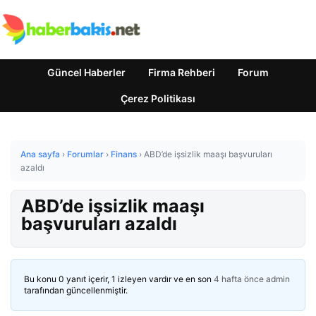
Güncel Haberler
Firma Rehberi
Forum
Çerez Politikası
Ana sayfa
›
Forumlar
›
Finans
›
ABD’de işsizlik maaşı başvuruları
azaldı
ABD’de işsizlik maaşı
başvuruları azaldı
Bu konu 0 yanıt içerir, 1 izleyen vardır ve en son
4 hafta önce
admin
tarafından güncellenmiştir.