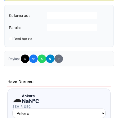
Kullanıcı adı:
Parola:
Beni hatırla
Paylaş:
Hava Durumu
☁
Ankara
NaN°C
ŞEHIR SEÇ