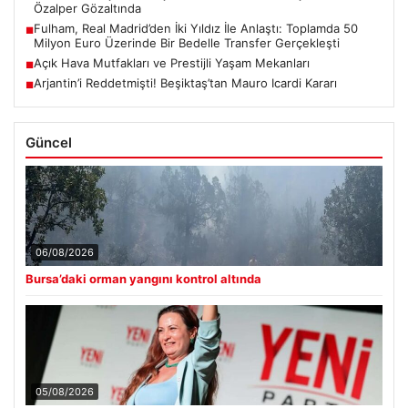
Özalper Gözaltında
Fulham, Real Madrid’den İki Yıldız İle Anlaştı: Toplamda 50
■
Milyon Euro Üzerinde Bir Bedelle Transfer Gerçekleşti
Açık Hava Mutfakları ve Prestijli Yaşam Mekanları
■
Arjantin’i Reddetmişti! Beşiktaş’tan Mauro Icardi Kararı
■
Güncel
06/08/2026
Bursa’daki orman yangını kontrol altında
05/08/2026