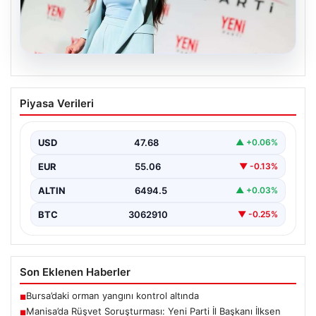
05.08.2026
Manisa’da Rüşvet Soruşturması: Yeni
Piyasa Verileri
Parti İl Başkanı İlksen Özalper
Gözaltında
USD
47.68
▲ +0.06%
Manisa'da yaşanan rüşvet operasyonu kapsamında
Yeni Parti Manisa İl Başkanı İlksen Özalper de
EUR
55.06
▼ -0.13%
gözaltına…
ALTIN
6494.5
▲ +0.03%
BTC
3062910
▼ -0.25%
Son Eklenen Haberler
Bursa’daki orman yangını kontrol altında
■
Manisa’da Rüşvet Soruşturması: Yeni Parti İl Başkanı İlksen
■