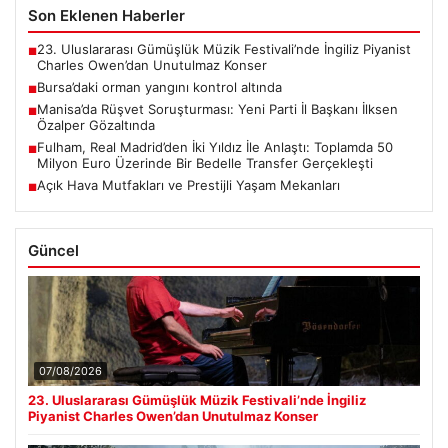
Son Eklenen Haberler
23. Uluslararası Gümüşlük Müzik Festivali’nde İngiliz Piyanist
■
Charles Owen’dan Unutulmaz Konser
Bursa’daki orman yangını kontrol altında
■
Manisa’da Rüşvet Soruşturması: Yeni Parti İl Başkanı İlksen
■
Özalper Gözaltında
Fulham, Real Madrid’den İki Yıldız İle Anlaştı: Toplamda 50
■
Milyon Euro Üzerinde Bir Bedelle Transfer Gerçekleşti
Açık Hava Mutfakları ve Prestijli Yaşam Mekanları
■
Güncel
07/08/2026
23. Uluslararası Gümüşlük Müzik Festivali’nde İngiliz
Piyanist Charles Owen’dan Unutulmaz Konser