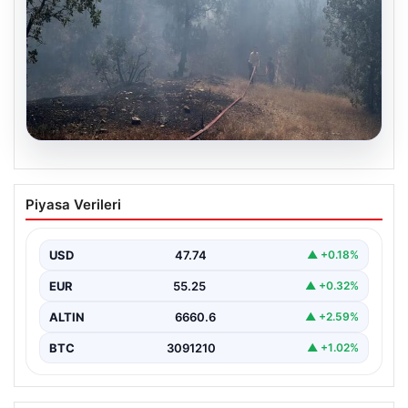
06.08.2026
Bursa’daki orman yangını kontrol altında
Piyasa Verileri
USD
47.74
▲ +0.18%
EUR
55.25
▲ +0.32%
ALTIN
6660.6
▲ +2.59%
BTC
3091210
▲ +1.02%